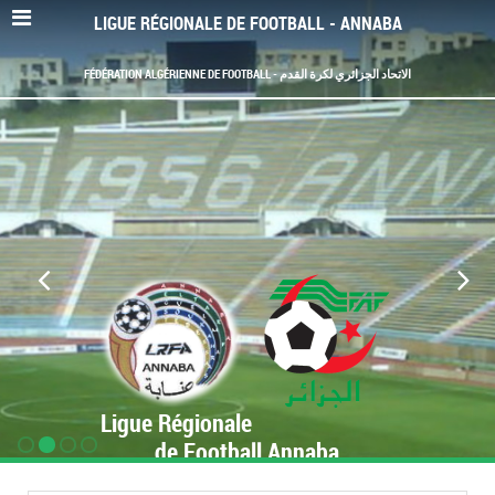
LIGUE RÉGIONALE DE FOOTBALL - ANNABA
FÉDÉRATION ALGÉRIENNE DE FOOTBALL - الاتحاد الجزائري لكرة القدم
Ligue Régionale
de Football Annaba
www.LRF-Annaba.org