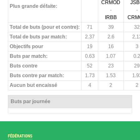
CRMOD
JS
Plus grande défaite:
-
-
IRBB
CRM
Total de buts (pour et contre):
71
39
32
Total de buts par match:
2.37
2.6
2.1
Objectifs pour
19
16
3
Buts par match:
0.63
1.07
0.
Buts contre
52
23
29
Buts contre par match:
1.73
1.53
1.9
Aucun but encaissé
4
2
2
Buts par journée
FÉDÉRATIONS