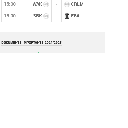
15:00
WAK
-
CRLM
15:00
SRK
-
EBA
DOCUMENTS IMPORTANTS 2024/2025
قانون كأس الجزائر 2026
pdf
قوانين بطولات الأكابر (نسخة أكتوبر 2025)
pdf
قانون بطولات الشبان (نسخة أكتوبر 2025)
pdf
نموذج عقد المدرب (وثيقة)
document
القوانين العامة للفاف (نسخة 2025)
pdf
تعليمة
Image
تعليمة فيدرالية (تعديل عقوبة الإحتجاج)
pdf
Réglements de la coupe d'algérie 2023 =RAPPEL=
pdf