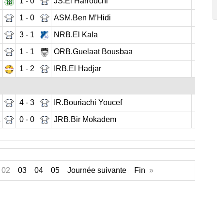
1 - 0
JS.El Harrouchi
1 - 0
ASM.Ben M’Hidi
3 - 1
NRB.El Kala
1 - 1
ORB.Guelaat Bousbaa
1 - 2
IRB.El Hadjar
4 - 3
IR.Bouriachi Youcef
0 - 0
JRB.Bir Mokadem
02
03
04
05
Journée suivante
Fin
»