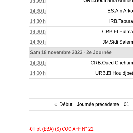
14:30 h
ORB.Boumahra Ahmed
14:30 h
ES.Ain Arko
14:30 h
IRB.Taoura
14:30 h
CRB.El Eulma
14:30 h
JM.Sidi Salem
Sam 18 novembre 2023 - 2e Journée
14:00 h
CRB.Oued Cheham
14:00 h
URB.El Houidjbet
«
Début
Journée précédente
01
-01 pt (EBA) (S) COC AFF N° 22