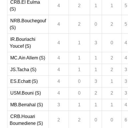
CRB.El Eulma
4
2
1
1
5
(S)
NRB.Bouchegouf
4
2
0
2
5
(S)
IR.Bouriachi
4
1
3
0
4
Youcef (S)
MC.Ain Allem (S)
4
1
1
2
4
JS.Tacha (S)
4
1
1
2
3
ES.Echatt (S)
4
0
3
1
3
USM.Bouni (S)
4
0
2
2
3
MB.Berrahal (S)
3
1
1
1
4
CRB.Houari
2
2
0
0
6
Boumediene (S)