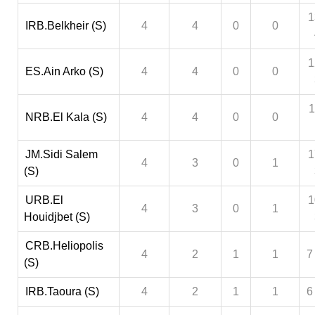
1
IRB.Belkheir (S)
4
4
0
0
1
ES.Ain Arko (S)
4
4
0
0
1
NRB.El Kala (S)
4
4
0
0
JM.Sidi Salem
1
4
3
0
1
(S)
URB.El
1
4
3
0
1
Houidjbet (S)
CRB.Heliopolis
4
2
1
1
7
(S)
IRB.Taoura (S)
4
2
1
1
6