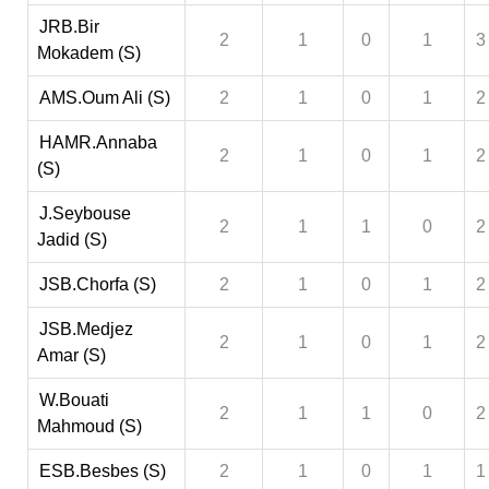
JRB.Bir
2
1
0
1
3
Mokadem (S)
AMS.Oum Ali (S)
2
1
0
1
2
HAMR.Annaba
2
1
0
1
2
(S)
J.Seybouse
2
1
1
0
2
Jadid (S)
JSB.Chorfa (S)
2
1
0
1
2
JSB.Medjez
2
1
0
1
2
Amar (S)
W.Bouati
2
1
1
0
2
Mahmoud (S)
ESB.Besbes (S)
2
1
0
1
1