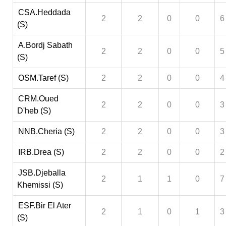
CSA.Heddada
2
2
0
0
6
(S)
A.Bordj Sabath
2
2
0
0
5
(S)
OSM.Taref (S)
2
2
0
0
4
CRM.Oued
2
2
0
0
3
D'heb (S)
NNB.Cheria (S)
2
2
0
0
3
IRB.Drea (S)
2
2
0
0
2
JSB.Djeballa
2
1
1
0
7
Khemissi (S)
ESF.Bir El Ater
2
1
0
1
3
(S)