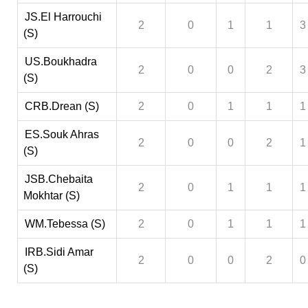
JS.El Harrouchi
2
0
1
1
3
(S)
US.Boukhadra
2
0
0
2
3
(S)
CRB.Drean (S)
2
0
1
1
1
ES.Souk Ahras
2
0
0
2
1
(S)
JSB.Chebaita
2
0
1
1
1
Mokhtar (S)
WM.Tebessa (S)
2
0
1
1
1
IRB.Sidi Amar
2
0
0
2
0
(S)