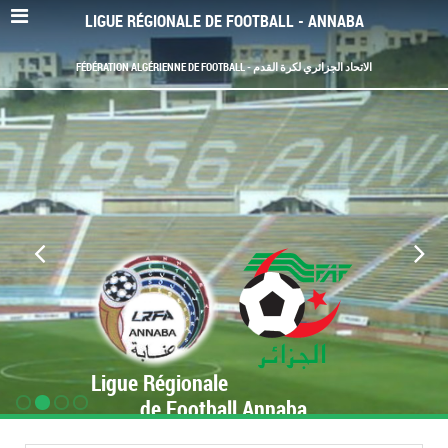
LIGUE RÉGIONALE DE FOOTBALL - ANNABA
FÉDÉRATION ALGÉRIENNE DE FOOTBALL - الاتحاد الجزائري لكرة القدم
Ligue Régionale
de Football Annaba
www.LRF-Annaba.org