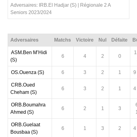
Adversaires: IRB.El Hadjar (S) | Régionale 2 A
Seniors 2023/2024
Adversaires
Matchs
Victoire
Nul
Défaite
B
ASM.Ben M’Hidi
1
6
4
2
0
(S)
OS.Ouenza (S)
6
3
2
1
9
CRB.Oued
6
3
2
1
4
Cheham (S)
ORB.Boumahra
6
2
1
3
Ahmed (S)
ORB.Guelaat
6
1
3
2
4
Bousbaa (S)