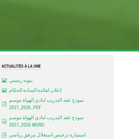
ACTUALITÉS À LA UNE
تنويه رسمي
Image
إعلان لفائدة السادة الحكام
Image
نموذج عقد التدريب لنادي الهواة موسم
2026_2027..PDF
pdf
نموذج عقد التدريب لنادي الهواة موسم
2026_2027.WORD
document
استمارة ترخيص استغلال مرفق رياضي