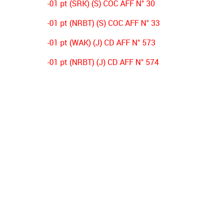
-01 pt (SRK) (S) COC AFF N° 30
-01 pt (NRBT) (S) COC AFF N° 33
-01 pt (WAK) (J) CD AFF N° 573
-01 pt (NRBT) (J) CD AFF N° 574
-03 pts (CSAH) (J) CD AFF N° 356
-03 pts (NRBT) (s) CD AFF N° 431
-02 pts (OSO) (s) DECISION PV N°01
-02 pts (ESB) (s) DECISION PV N°01
-02 pts (NRBT) (s) DECISION PV N°01
-02 pts (JSJ) (s) DECISION PV N°01
-01 pt (IRBB) (s) DECISION PV N°01
-03 pts (ESB) (s) AFF CD