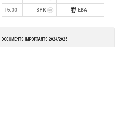
15:00
SRK
-
EBA
DOCUMENTS IMPORTANTS 2024/2025
قانون كأس الجزائر 2026
pdf
قوانين بطولات الأكابر (نسخة أكتوبر 2025)
pdf
قانون بطولات الشبان (نسخة أكتوبر 2025)
pdf
نموذج عقد المدرب (وثيقة)
document
القوانين العامة للفاف (نسخة 2025)
pdf
تعليمة
Image
تعليمة فيدرالية (تعديل عقوبة الإحتجاج)
pdf
Réglements de la coupe d'algérie 2023 =RAPPEL=
pdf
Les avertissements (Art 144)
document