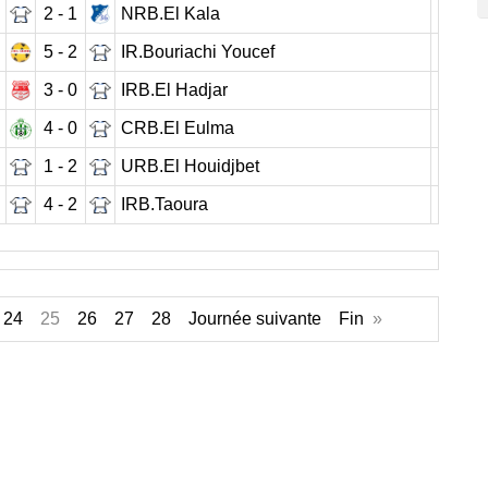
2 - 1
NRB.El Kala
5 - 2
IR.Bouriachi Youcef
3 - 0
IRB.El Hadjar
4 - 0
CRB.El Eulma
1 - 2
URB.El Houidjbet
4 - 2
IRB.Taoura
24
25
26
27
28
Journée suivante
Fin
»