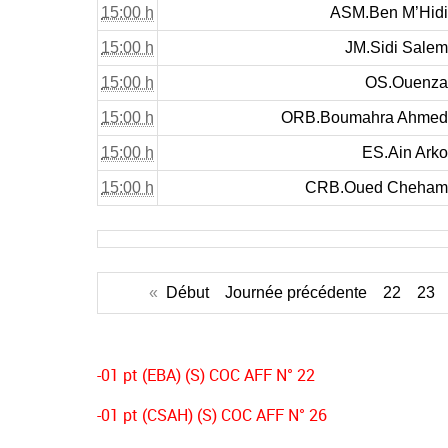
15:00 h
ASM.Ben M’Hidi
15:00 h
JM.Sidi Salem
15:00 h
OS.Ouenza
15:00 h
ORB.Boumahra Ahmed
15:00 h
ES.Ain Arko
15:00 h
CRB.Oued Cheham
«
Début
Journée précédente
22
23
-01 pt (EBA) (S) COC AFF N° 22
-01 pt (CSAH) (S) COC AFF N° 26