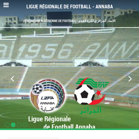
LIGUE RÉGIONALE DE FOOTBALL - ANNABA
FÉDÉRATION ALGÉRIENNE DE FOOTBALL - الاتحاد الجزائري لكرة القدم
Ligue Régionale
de Football Annaba
www.LRF-Annaba.org