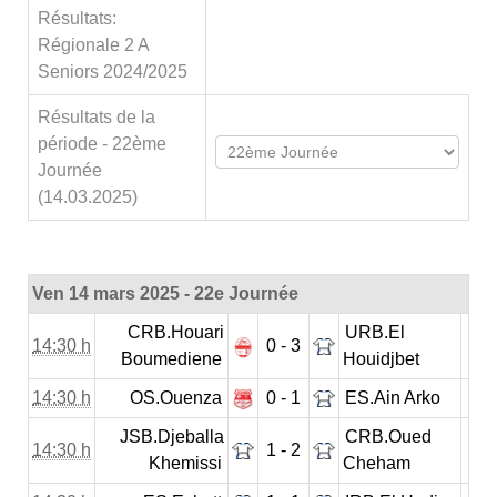
Résultats:
Régionale 2 A
Seniors 2024/2025
Résultats de la
période - 22ème
Journée
(14.03.2025)
Ven 14 mars 2025 - 22e Journée
CRB.Houari
URB.El
14:30 h
0 - 3
Boumediene
Houidjbet
14:30 h
OS.Ouenza
0 - 1
ES.Ain Arko
JSB.Djeballa
CRB.Oued
14:30 h
1 - 2
Khemissi
Cheham