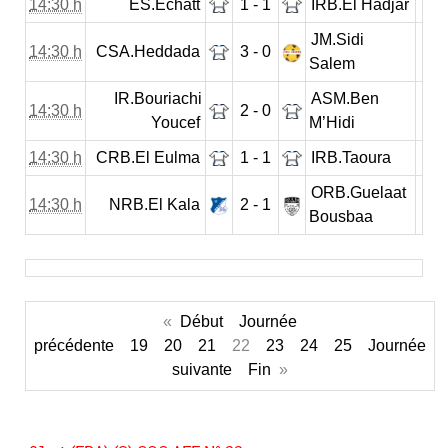
14:30 h
ES.Echatt
1 - 1
IRB.El Hadjar
JM.Sidi
14:30 h
CSA.Heddada
3 - 0
Salem
IR.Bouriachi
ASM.Ben
14:30 h
2 - 0
Youcef
M’Hidi
14:30 h
CRB.El Eulma
1 - 1
IRB.Taoura
ORB.Guelaat
14:30 h
NRB.El Kala
2 - 1
Bousbaa
«
Début
Journée
précédente
19
20
21
22
23
24
25
Journée
suivante
Fin
»