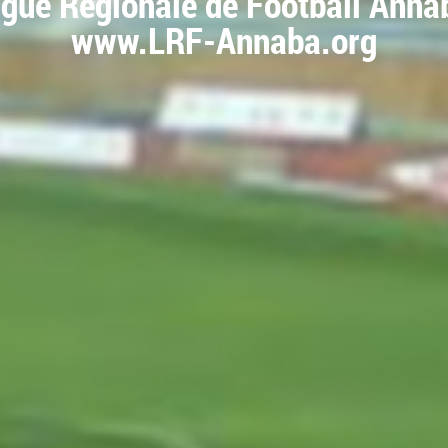
igue Régionale de Football Anna
www.LRF-Annaba.org