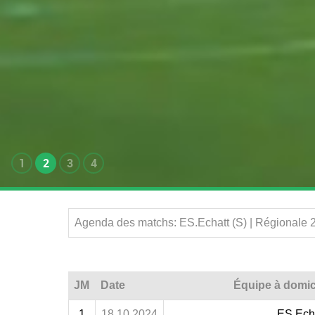
1
2
3
4
Agenda des matchs: ES.Echatt (S) | Régionale 
JM
Date
Équipe à domic
1
18.10.2024
ES.Ech