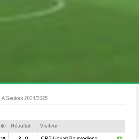
2 A Seniors 2024/2025
ile
Résultat
Visiteur
att
3 - 0
CRB.Houari Boumediene