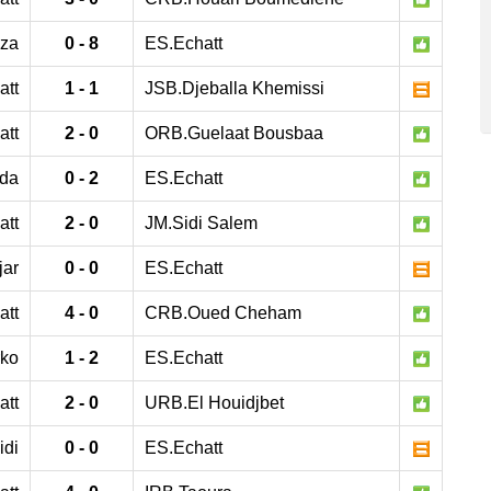
za
0 - 8
ES.Echatt
att
1 - 1
JSB.Djeballa Khemissi
att
2 - 0
ORB.Guelaat Bousbaa
da
0 - 2
ES.Echatt
att
2 - 0
JM.Sidi Salem
jar
0 - 0
ES.Echatt
att
4 - 0
CRB.Oued Cheham
rko
1 - 2
ES.Echatt
att
2 - 0
URB.El Houidjbet
idi
0 - 0
ES.Echatt