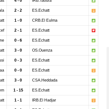
att
4 - 0
IRB.Taoura
ala
2 - 2
ES.Echatt
att
1 - 0
CRB.El Eulma
cef
2 - 1
ES.Echatt
ne
0 - 6
ES.Echatt
att
3 - 0
OS.Ouenza
ssi
0 - 3
ES.Echatt
aa
0 - 0
ES.Echatt
att
3 - 0
CSA.Heddada
lem
1 - 15
ES.Echatt
att
1 - 1
IRB.El Hadjar