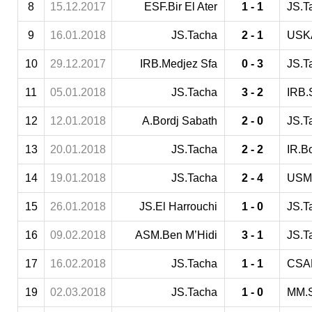
8
15.12.2017
ESF.Bir El Ater
1 - 1
JS.T
9
16.01.2018
JS.Tacha
2 - 1
USKA
10
29.12.2017
IRB.Medjez Sfa
0 - 3
JS.T
11
05.01.2018
JS.Tacha
3 - 2
IRB.
12
12.01.2018
A.Bordj Sabath
2 - 0
JS.T
13
20.01.2018
JS.Tacha
2 - 2
IR.B
14
19.01.2018
JS.Tacha
2 - 4
USM
15
26.01.2018
JS.El Harrouchi
1 - 0
JS.T
16
09.02.2018
ASM.Ben M’Hidi
3 - 1
JS.T
17
16.02.2018
JS.Tacha
1 - 1
CSA
19
02.03.2018
JS.Tacha
1 - 0
MM.S