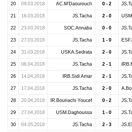
20
09.03.2018
AC.M'Daourouch
0 - 2
JS.T
21
16.03.2018
JS.Tacha
2 - 0
USM
22
23.03.2018
SOC.Annaba
0 - 0
JS.T
23
27.03.2018
JS.Tacha
1 - 0
ESF.B
24
31.03.2018
USKA.Sedrata
2 - 0
JS.T
25
06.04.2018
JS.Tacha
2 - 1
IRB.
26
14.04.2018
IRB.Sidi Amar
2 - 1
JS.T
27
17.04.2018
JS.Tacha
2 - 0
A.Bo
28
20.04.2018
IR.Bouriachi Youcef
0 - 2
JS.T
29
27.04.2018
USM.Daghoussa
1 - 0
JS.T
30
04.05.2018
JS.Tacha
2 - 3
JS.E