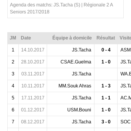
Agenda des matchs: JS.Tacha (S) | Régionale 2 A
Seniors 2017/2018
JM
Date
Équipe à domicile
Résultat
Visit
1
14.10.2017
JS.Tacha
0 - 4
ASM.
2
28.10.2017
CSAE.Guelma
1 - 0
JS.T
3
03.11.2017
JS.Tacha
WA.B
4
10.11.2017
MM.Souk Ahras
1 - 3
JS.T
5
17.11.2017
JS.Tacha
1 - 1
AC.M
6
01.12.2017
USM.Bouni
1 - 0
JS.T
7
08.12.2017
JS.Tacha
3 - 0
SOC