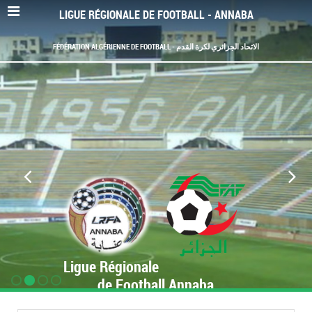
LIGUE RÉGIONALE DE FOOTBALL - ANNABA
FÉDÉRATION ALGÉRIENNE DE FOOTBALL - الاتحاد الجزائري لكرة القدم
Ligue Régionale
de Football Annaba
www.LRF-Annaba.org