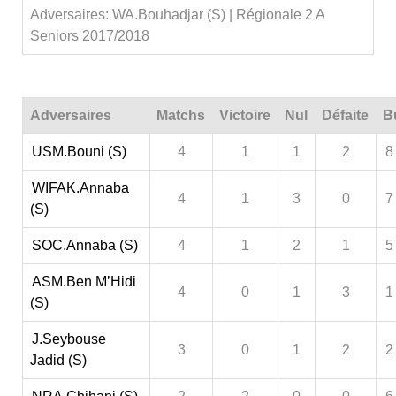
Adversaires: WA.Bouhadjar (S) | Régionale 2 A
Seniors 2017/2018
Adversaires
Matchs
Victoire
Nul
Défaite
B
USM.Bouni (S)
4
1
1
2
8
WIFAK.Annaba
4
1
3
0
7
(S)
SOC.Annaba (S)
4
1
2
1
5
ASM.Ben M’Hidi
4
0
1
3
1
(S)
J.Seybouse
3
0
1
2
2
Jadid (S)