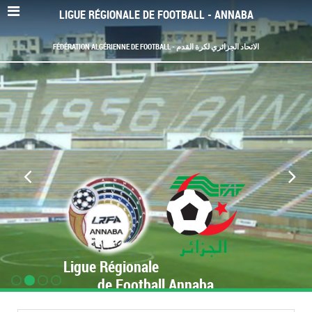
LIGUE RÉGIONALE DE FOOTBALL - ANNABA
FÉDÉRATION ALGÉRIENNE DE FOOTBALL - الاتحاد الجزائري لكرة القدم
Ligue Régionale
de Football Annaba
www.LRF-Annaba.org