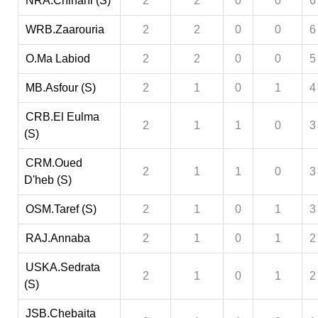
NRA.Chihani (S)
2
2
0
0
6
WRB.Zaarouria
2
2
0
0
6
O.Ma Labiod
2
2
0
0
5
MB.Asfour (S)
2
1
0
1
4
CRB.El Eulma
2
1
1
0
3
(S)
CRM.Oued
2
1
1
0
3
D'heb (S)
OSM.Taref (S)
2
1
0
1
3
RAJ.Annaba
2
1
0
1
2
USKA.Sedrata
2
1
0
1
2
(S)
JSB.Chebaita