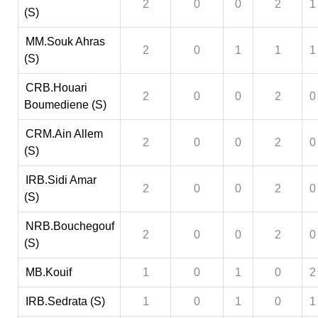
2
0
0
2
1
(S)
MM.Souk Ahras
2
0
1
1
1
(S)
CRB.Houari
2
0
0
2
0
Boumediene (S)
CRM.Ain Allem
2
0
0
2
0
(S)
IRB.Sidi Amar
2
0
0
2
0
(S)
NRB.Bouchegouf
2
0
0
2
0
(S)
MB.Kouif
1
0
1
0
2
IRB.Sedrata (S)
1
0
1
0
1