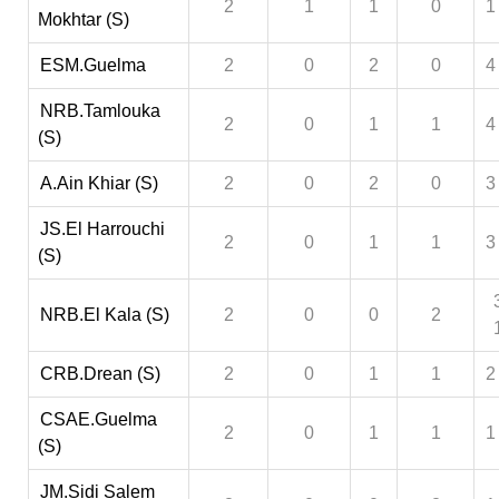
2
1
1
0
1
Mokhtar (S)
ESM.Guelma
2
0
2
0
4
NRB.Tamlouka
2
0
1
1
4
(S)
A.Ain Khiar (S)
2
0
2
0
3
JS.El Harrouchi
2
0
1
1
3
(S)
NRB.El Kala (S)
2
0
0
2
CRB.Drean (S)
2
0
1
1
2
CSAE.Guelma
2
0
1
1
1
(S)
JM.Sidi Salem