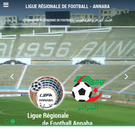
LIGUE RÉGIONALE DE FOOTBALL - ANNABA
FÉDÉRATION ALGÉRIENNE DE FOOTBALL - الاتحاد الجزائري لكرة القدم
Ligue Régionale
de Football Annaba
www.LRF-Annaba.org