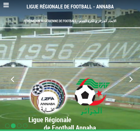
LIGUE RÉGIONALE DE FOOTBALL - ANNABA
FÉDÉRATION ALGÉRIENNE DE FOOTBALL - الاتحاد الجزائري لكرة القدم
Ligue Régionale
de Football Annaba
www.LRF-Annaba.org