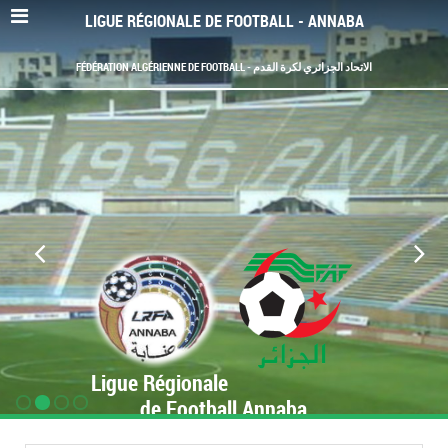
LIGUE RÉGIONALE DE FOOTBALL - ANNABA
FÉDÉRATION ALGÉRIENNE DE FOOTBALL - الاتحاد الجزائري لكرة القدم
Ligue Régionale
de Football Annaba
www.LRF-Annaba.org