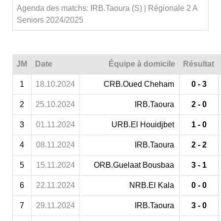
Agenda des matchs: IRB.Taoura (S) | Régionale 2 A
Seniors 2024/2025
JM
Date
Équipe à domicile
Résultat
1
18.10.2024
CRB.Oued Cheham
0 - 3
2
25.10.2024
IRB.Taoura
2 - 0
3
01.11.2024
URB.El Houidjbet
1 - 0
4
08.11.2024
IRB.Taoura
2 - 2
5
15.11.2024
ORB.Guelaat Bousbaa
3 - 1
6
22.11.2024
NRB.El Kala
0 - 0
7
29.11.2024
IRB.Taoura
3 - 0