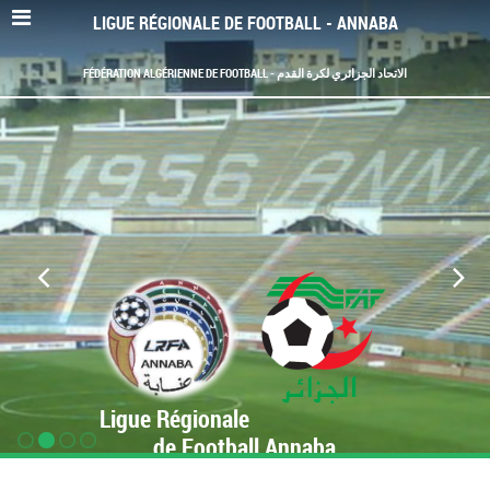
LIGUE RÉGIONALE DE FOOTBALL - ANNABA
FÉDÉRATION ALGÉRIENNE DE FOOTBALL - الاتحاد الجزائري لكرة القدم
Ligue Régionale
de Football Annaba
www.LRF-Annaba.org