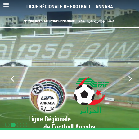
LIGUE RÉGIONALE DE FOOTBALL - ANNABA
FÉDÉRATION ALGÉRIENNE DE FOOTBALL - الاتحاد الجزائري لكرة القدم
Ligue Régionale
de Football Annaba
www.LRF-Annaba.org