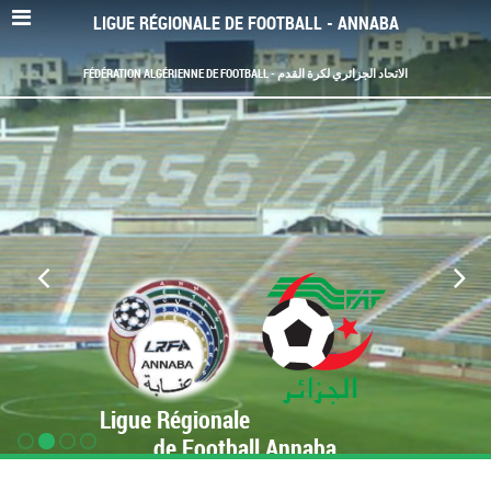
LIGUE RÉGIONALE DE FOOTBALL - ANNABA
FÉDÉRATION ALGÉRIENNE DE FOOTBALL - الاتحاد الجزائري لكرة القدم
Ligue Régionale
de Football Annaba
www.LRF-Annaba.org