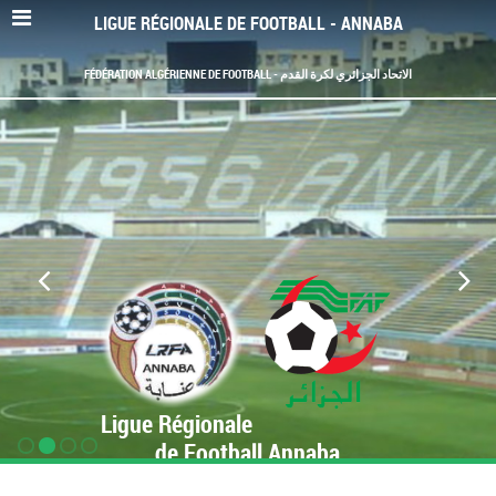
LIGUE RÉGIONALE DE FOOTBALL - ANNABA
FÉDÉRATION ALGÉRIENNE DE FOOTBALL - الاتحاد الجزائري لكرة القدم
Ligue Régionale
de Football Annaba
www.LRF-Annaba.org