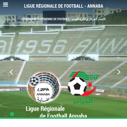
LIGUE RÉGIONALE DE FOOTBALL - ANNABA
FÉDÉRATION ALGÉRIENNE DE FOOTBALL - الاتحاد الجزائري لكرة القدم
Ligue Régionale
de Football Annaba
www.LRF-Annaba.org