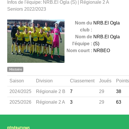
Infos de l'équipe: NRB.El Ogla (S) | Régionale 2 A
Seniors 2022/2023
Nom du
NRB.El Ogla
club :
Nom de
NRB.El Ogla
l'équipe :
(S)
Nom court :
NRBEO
Histoire
Saison
Division
Classement
Joués
Points
2024/2025
Régionale 2 B
7
29
38
2025/2026
Régionale 2 A
3
29
63
FÉDÉRATIONS