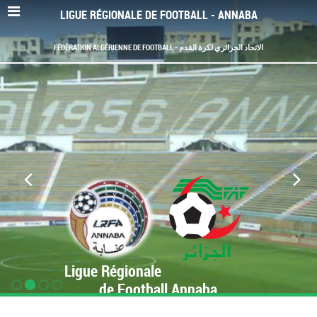
LIGUE RÉGIONALE DE FOOTBALL - ANNABA
FÉDÉRATION ALGÉRIENNE DE FOOTBALL - الاتحاد الجزائري لكرة القدم
Ligue Régionale
de Football Annaba
www.LRF-Annaba.org