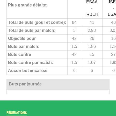
ESAA
JS
Plus grande défaite:
-
-
IRBEH
ES
Total de buts (pour et contre):
84
41
43
Total de buts par match:
3
2.93
3.0
Objectifs pour
42
26
16
Buts par match:
1.5
1.86
1.1
Buts contre
42
15
27
Buts contre par match:
1.5
1.07
1.9
Aucun but encaissé
6
6
0
Buts par journée
FÉDÉRATIONS