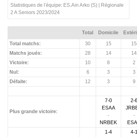
Statistiques de l'équipe: ES.Ain Arko (S) | Régionale
2 A Seniors 2023/2024
Total
Domicile
Extér
Total matchs:
30
15
15
Matchs joués:
28
14
14
Victoire:
10
8
2
Nul:
6
3
3
Défaite:
12
3
9
7-0
2-
ESAA
JRB
Plus grande victoire:
-
-
NRBEK
ES
1-4
4-