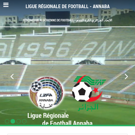
LIGUE RÉGIONALE DE FOOTBALL - ANNABA
FÉDÉRATION ALGÉRIENNE DE FOOTBALL - الاتحاد الجزائري لكرة القدم
Ligue Régionale
de Football Annaba
www.LRF-Annaba.org