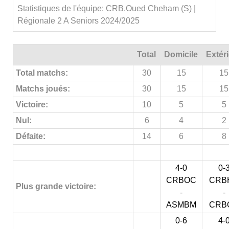
Statistiques de l'équipe: CRB.Oued Cheham (S) |
Régionale 2 A Seniors 2024/2025
Total
Domicile
Extér
Total matchs:
30
15
15
Matchs joués:
30
15
15
Victoire:
10
5
5
Nul:
6
4
2
Défaite:
14
6
8
4-0
0-
CRBOC
CRB
Plus grande victoire:
-
-
ASMBM
CRB
0-6
4-