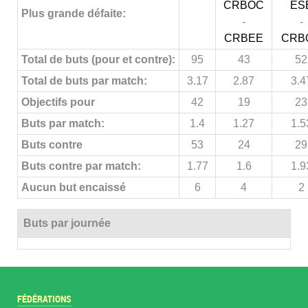
CRBOC
ES
Plus grande défaite:
-
-
CRBEE
CRB
Total de buts (pour et contre):
95
43
52
Total de buts par match:
3.17
2.87
3.4
Objectifs pour
42
19
23
Buts par match:
1.4
1.27
1.5
Buts contre
53
24
29
Buts contre par match:
1.77
1.6
1.9
Aucun but encaissé
6
4
2
Buts par journée
FÉDÉRATIONS