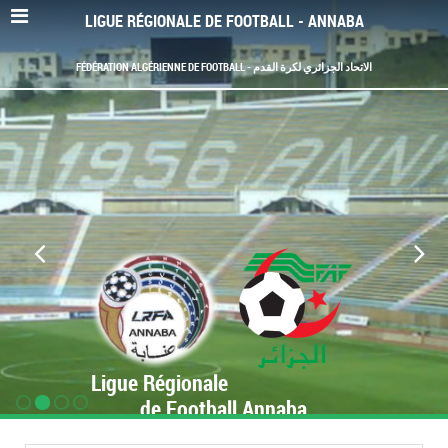
LIGUE RÉGIONALE DE FOOTBALL - ANNABA
FÉDÉRATION ALGÉRIENNE DE FOOTBALL - الاتحاد الجزائري لكرة القدم
Ligue Régionale
de Football Annaba
www.LRF-Annaba.org