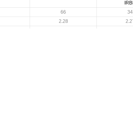
IRB
66
34
2.28
2.2
32
19
1.1
1.2
34
15
1.17
1
7
4
 DE FOOTBALL
LIGUES DE WILAYA DE FOOTBALL
de Football Professionnelle
Annaba
Guelma