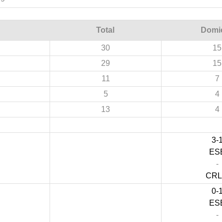
Total
Domic
30
15
29
15
11
7
5
4
13
4
3-
ES
-
CR
0-
ES
-