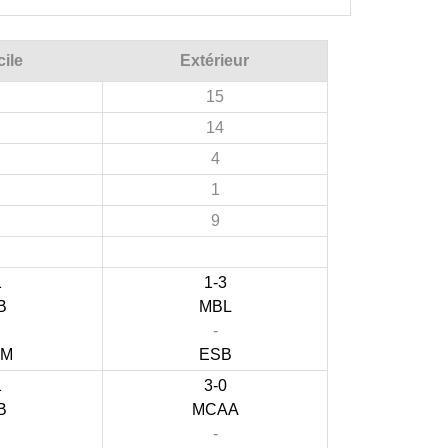
ile
Extérieur
15
14
4
1
9
1
1-3
B
MBL
-
LM
ESB
1
3-0
B
MCAA
-