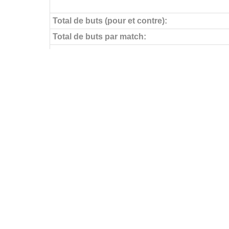
Total de buts (pour et contre):
Total de buts par match:
Objectifs pour
Buts par match:
Buts contre
Buts contre par match:
Aucun but encaissé
Buts par journée
FÉDÉRATIONS
LIGUES
Ligue 