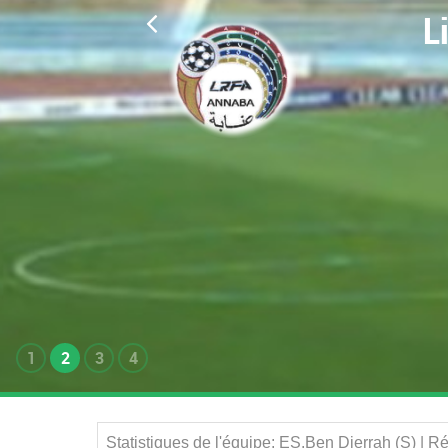
L
1
2
3
4
Statistiques de l'équipe: ES.Ben Djerrah (S) | 