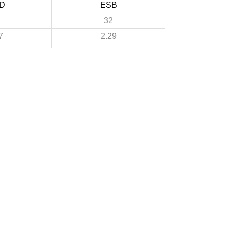
D
ESB
32
7
2.29
13
7
0.93
19
1.36
3
A PROPOS DU SITE
Les clubs doivent puiser dans ce site