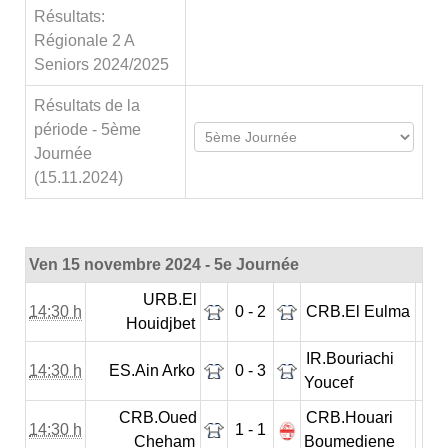
Résultats:
Régionale 2 A
Seniors 2024/2025
Résultats de la
période - 5ème
Journée
(15.11.2024)
Ven 15 novembre 2024 - 5e Journée
URB.El
14:30 h
0 - 2
CRB.El Eulma
Houidjbet
IR.Bouriachi
14:30 h
ES.Ain Arko
0 - 3
Youcef
CRB.Oued
CRB.Houari
14:30 h
1 - 1
Cheham
Boumediene