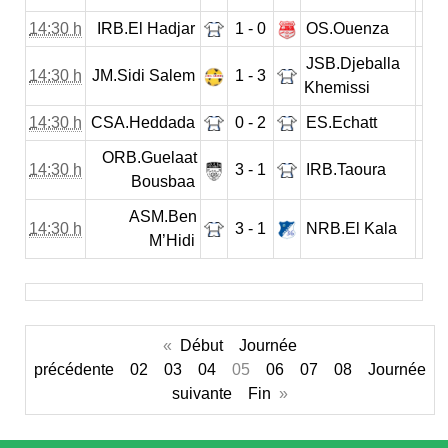
14:30 h
IRB.El Hadjar
1 - 0
OS.Ouenza
JSB.Djeballa
14:30 h
JM.Sidi Salem
1 - 3
Khemissi
14:30 h
CSA.Heddada
0 - 2
ES.Echatt
ORB.Guelaat
14:30 h
3 - 1
IRB.Taoura
Bousbaa
ASM.Ben
14:30 h
3 - 1
NRB.El Kala
M’Hidi
«
Début
Journée
précédente
02
03
04
05
06
07
08
Journée
suivante
Fin
»