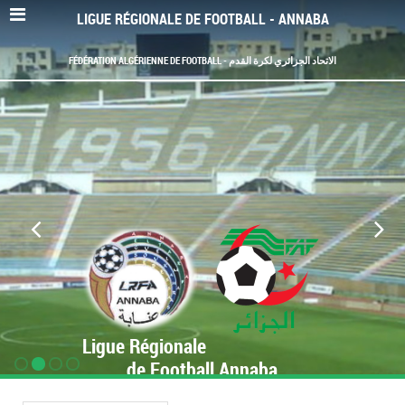
LIGUE RÉGIONALE DE FOOTBALL - ANNABA
FÉDÉRATION ALGÉRIENNE DE FOOTBALL - الاتحاد الجزائري لكرة القدم
Ligue Régionale
de Football Annaba
www.LRF-Annaba.org