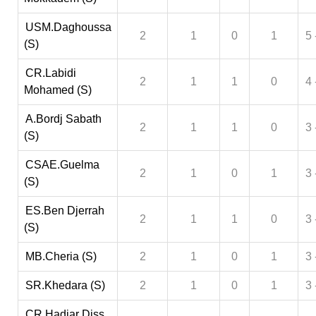
USM.Daghoussa
2
1
0
1
5 
(S)
CR.Labidi
2
1
1
0
4 
Mohamed (S)
A.Bordj Sabath
2
1
1
0
3 
(S)
CSAE.Guelma
2
1
0
1
3 
(S)
ES.Ben Djerrah
2
1
1
0
3 
(S)
MB.Cheria (S)
2
1
0
1
3 
SR.Khedara (S)
2
1
0
1
3 
CR.Hadjar Diss