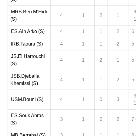
MRB.Ben M’Hidi
9
4
1
2
1
(S)
ES.Ain Arko (S)
4
1
1
2
6 
IRB.Taoura (S)
4
1
1
2
5 
JS.El Harrouchi
4
1
2
1
5 
(S)
JSB.Djeballa
4
1
1
2
5 
Khemissi (S)
3
USM.Bouni (S)
4
1
0
3
ES.Souk Ahras
3
1
0
2
7 
(S)
MB.Berrahal (S)
3
1
1
1
6 