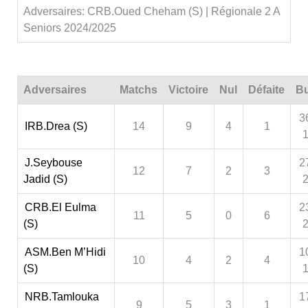
Adversaires: CRB.Oued Cheham (S) | Régionale 2 A
Seniors 2024/2025
Adversaires
Matchs
Victoire
Nul
Défaite
Bu
3
IRB.Drea (S)
14
9
4
1
J.Seybouse
2
12
7
2
3
Jadid (S)
CRB.El Eulma
2
11
5
0
6
(S)
ASM.Ben M’Hidi
1
10
4
2
4
(S)
NRB.Tamlouka
1
9
5
3
1