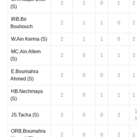
2
1
0
1
2 
(S)
IRB.Bir
2
1
1
0
2 
Bouhouch
W.Ain Kerma (S)
2
1
1
0
2 
MC.Ain Allem
2
0
1
1
3 
(S)
E.Boumahra
2
0
0
2
1 
Ahmed (S)
HB.Nechmaya
2
0
1
1
1 
(S)
1
JS.Tacha (S)
2
0
0
2
ORB.Boumahra
2
0
0
2
1 