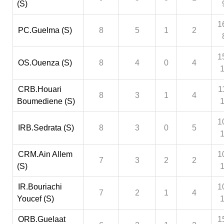
(S)
1
PC.Guelma (S)
8
5
1
2
1
OS.Ouenza (S)
8
4
0
4
CRB.Houari
1
8
3
1
4
Boumediene (S)
1
IRB.Sedrata (S)
8
3
0
5
CRM.Ain Allem
1
7
3
2
2
(S)
IR.Bouriachi
1
7
2
1
4
Youcef (S)
ORB.Guelaat
1