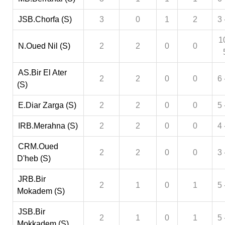
JSB.Chorfa (S)
3
0
1
2
3 
1
N.Oued Nil (S)
2
2
0
0
AS.Bir El Ater
2
2
0
0
6 
(S)
E.Diar Zarga (S)
2
2
0
0
5 
IRB.Merahna (S)
2
2
0
0
4 
CRM.Oued
2
2
0
0
3 
D'heb (S)
JRB.Bir
2
1
0
1
5 
Mokadem (S)
JSB.Bir
2
1
0
1
5 
Mokkadem (S)