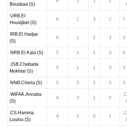
6
3
1
2
Bousbaa (S)
URB.El
6
1
3
2
7 
Houidjbet (S)
IRB.El Hadjar
6
1
2
3
3 
(S)
NRB.El Kala (S)
5
1
1
3
4 
JSB.Chebaita
5
1
1
3
3 
Mokhtar (S)
NNB.Cheria (S)
5
0
2
3
3 
WIFAK.Annaba
1
4
3
1
0
(S)
CS.Hamma
1
4
3
0
1
Loulou (S)