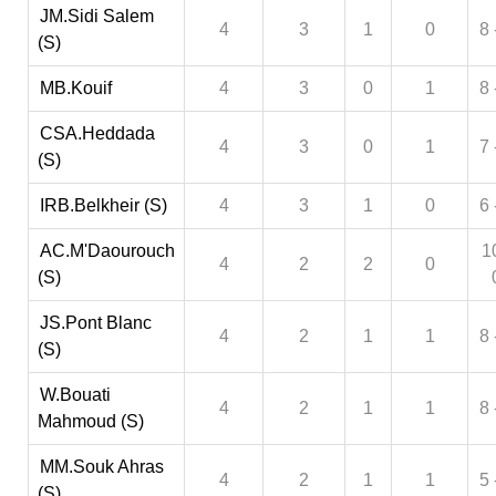
JM.Sidi Salem
4
3
1
0
8 
(S)
MB.Kouif
4
3
0
1
8 
CSA.Heddada
4
3
0
1
7 
(S)
IRB.Belkheir (S)
4
3
1
0
6 
AC.M'Daourouch
1
4
2
2
0
(S)
JS.Pont Blanc
4
2
1
1
8 
(S)
W.Bouati
4
2
1
1
8 
Mahmoud (S)
MM.Souk Ahras
4
2
1
1
5 
(S)