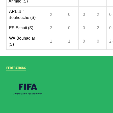
Ahmed (S)
ARB.Bir
2
0
0
2
0 
Bouhouche (S)
ES.Echatt (S)
2
0
0
2
0 
WA.Bouhadjar
1
1
0
0
2 
(S)
FÉDÉRATIONS