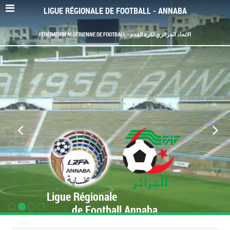
LIGUE RÉGIONALE DE FOOTBALL - ANNABA
FÉDÉRATION ALGÉRIENNE DE FOOTBALL - الاتحاد الجزائري لكرة القدم
Ligue Régionale
de Football Annaba
www.LRF-Annaba.org