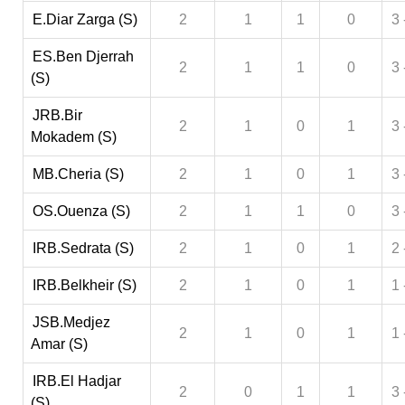
E.Diar Zarga (S)
2
1
1
0
3 
ES.Ben Djerrah
2
1
1
0
3 
(S)
JRB.Bir
2
1
0
1
3 
Mokadem (S)
MB.Cheria (S)
2
1
0
1
3 
OS.Ouenza (S)
2
1
1
0
3 
IRB.Sedrata (S)
2
1
0
1
2 
IRB.Belkheir (S)
2
1
0
1
1 
JSB.Medjez
2
1
0
1
1 
Amar (S)
IRB.El Hadjar
2
0
1
1
3 
(S)