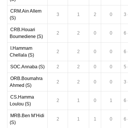
CRM.Ain Allem
3
1
2
0
3 
(S)
CRB.Houari
2
2
0
0
6 
Boumediene (S)
I.Hammam
2
2
0
0
6 
Chellala (S)
SOC.Annaba (S)
2
2
0
0
5 
ORB.Boumahra
2
2
0
0
3 
Ahmed (S)
CS.Hamma
2
1
0
1
6 
Loulou (S)
MRB.Ben M’Hidi
2
1
1
0
6 
(S)