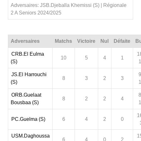
Adversaires: JSB.Djeballa Khemissi (S) | Régionale
2 A Seniors 2024/2025
Adversaires
Matchs
Victoire
Nul
Défaite
Bu
CRB.El Eulma
1
10
5
4
1
(S)
JS.El Harrouchi
9
8
3
2
3
(S)
ORB.Guelaat
8
8
2
2
4
Bousbaa (S)
1
PC.Guelma (S)
6
4
2
0
USM.Daghoussa
1
6
4
0
2