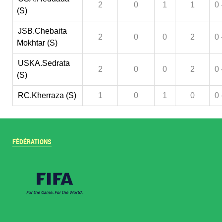
2
0
1
1
0 
(S)
JSB.Chebaita
2
0
0
2
0 
Mokhtar (S)
USKA.Sedrata
2
0
0
2
0 
(S)
RC.Kherraza (S)
1
0
1
0
0 
FÉDÉRATIONS