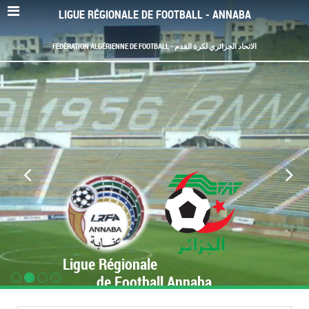
LIGUE RÉGIONALE DE FOOTBALL - ANNABA
FÉDÉRATION ALGÉRIENNE DE FOOTBALL - الاتحاد الجزائري لكرة القدم
Ligue Régionale
de Football Annaba
www.LRF-Annaba.org