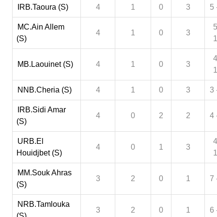
IRB.Taoura (S)
4
1
0
3
5 
MC.Ain Allem
5
4
1
0
3
(S)
4
MB.Laouinet (S)
4
1
0
3
NNB.Cheria (S)
4
1
0
3
3 
IRB.Sidi Amar
4
0
2
2
4 
(S)
URB.El
4
4
0
1
3
Houidjbet (S)
MM.Souk Ahras
3
2
0
1
7 
(S)
NRB.Tamlouka
3
2
0
1
6 
(S)