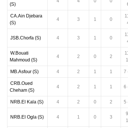
4
4
0
0
(S)
CA.Ain Djebara
1
4
3
1
0
(S)
1
JSB.Chorfa (S)
4
3
1
0
W.Bouati
1
4
2
0
2
Mahmoud (S)
MB.Asfour (S)
4
2
1
1
7 
CRB.Oued
4
2
1
1
6 
Cheham (S)
NRB.El Kala (S)
4
2
0
2
5 
9
NRB.El Ogla (S)
4
1
0
3