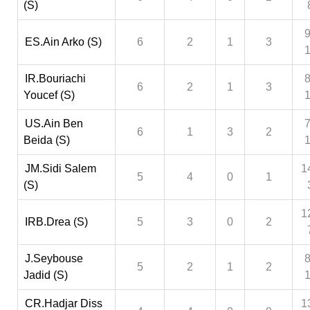
(S)
9
ES.Ain Arko (S)
6
2
1
3
IR.Bouriachi
8
6
2
1
3
Youcef (S)
US.Ain Ben
7
6
1
3
2
Beida (S)
JM.Sidi Salem
1
5
4
0
1
(S)
1
IRB.Drea (S)
5
3
0
2
J.Seybouse
8
5
2
1
2
Jadid (S)
CR.Hadjar Diss
1