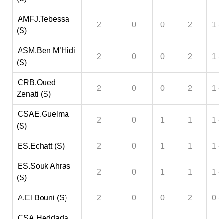
AMFJ.Tebessa
2
0
0
2
1 
(S)
ASM.Ben M’Hidi
2
0
0
2
1 
(S)
CRB.Oued
2
0
0
2
1 
Zenati (S)
CSAE.Guelma
2
0
1
1
1 
(S)
ES.Echatt (S)
2
0
1
1
1 
ES.Souk Ahras
2
0
1
1
1 
(S)
A.El Bouni (S)
2
0
0
2
0 
CSA.Heddada