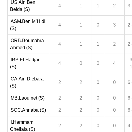
US.Ain Ben
4
1
1
2
3 
Beida (S)
ASM.Ben M’Hidi
4
1
0
3
2 
(S)
ORB.Boumahra
4
1
1
2
2 
Ahmed (S)
IRB.El Hadjar
3
4
0
0
4
(S)
CA.Ain Djebara
2
2
0
0
6 
(S)
MB.Laouinet (S)
2
2
0
0
6 
SOC.Annaba (S)
2
2
0
0
6 
I.Hammam
2
2
0
0
4 
Chellala (S)