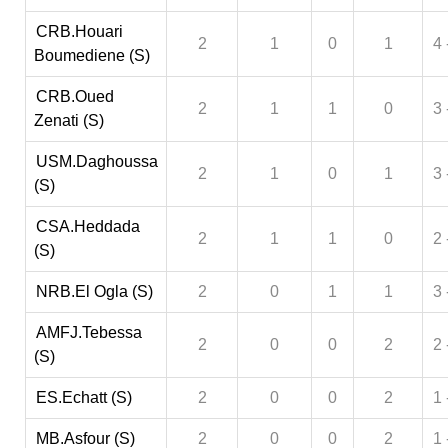
CRB.Houari
2
1
0
1
4 
Boumediene (S)
CRB.Oued
2
1
1
0
3 
Zenati (S)
USM.Daghoussa
2
1
0
1
3 
(S)
CSA.Heddada
2
1
1
0
2 
(S)
NRB.El Ogla (S)
2
0
1
1
3 
AMFJ.Tebessa
2
0
0
2
2 
(S)
ES.Echatt (S)
2
0
0
2
1 
MB.Asfour (S)
2
0
0
2
1 