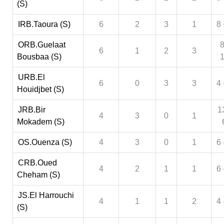
(S)
IRB.Taoura (S)
6
2
3
1
8 
ORB.Guelaat
8
6
1
2
3
Bousbaa (S)
URB.El
6
0
3
3
4 
Houidjbet (S)
JRB.Bir
1
4
3
0
1
Mokadem (S)
OS.Ouenza (S)
4
3
0
1
6 
CRB.Oued
4
2
1
1
6 
Cheham (S)
JS.El Harrouchi
4
1
1
2
4 
(S)