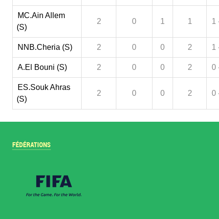
MC.Ain Allem
2
0
1
1
1 
(S)
NNB.Cheria (S)
2
0
0
2
1 
A.El Bouni (S)
2
0
0
2
0 
ES.Souk Ahras
2
0
0
2
0 
(S)
FÉDÉRATIONS