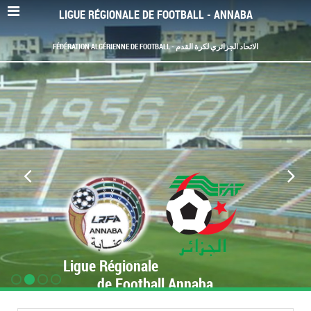
LIGUE RÉGIONALE DE FOOTBALL - ANNABA
FÉDÉRATION ALGÉRIENNE DE FOOTBALL - الاتحاد الجزائري لكرة القدم
Ligue Régionale
de Football Annaba
www.LRF-Annaba.org