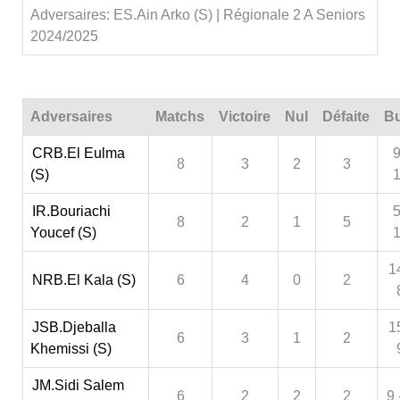
Adversaires: ES.Ain Arko (S) | Régionale 2 A Seniors
2024/2025
Adversaires
Matchs
Victoire
Nul
Défaite
Bu
CRB.El Eulma
9
8
3
2
3
(S)
IR.Bouriachi
5
8
2
1
5
Youcef (S)
1
NRB.El Kala (S)
6
4
0
2
JSB.Djeballa
1
6
3
1
2
Khemissi (S)
JM.Sidi Salem
6
2
2
2
9 