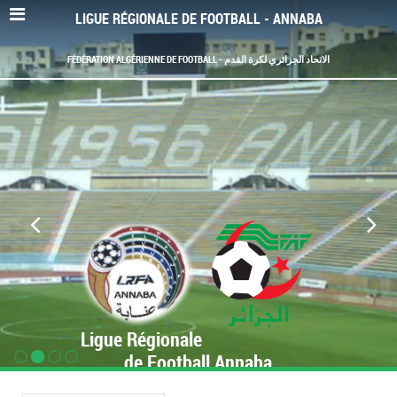
LIGUE RÉGIONALE DE FOOTBALL - ANNABA
FÉDÉRATION ALGÉRIENNE DE FOOTBALL - الاتحاد الجزائري لكرة القدم
Ligue Régionale
de Football Annaba
www.LRF-Annaba.org