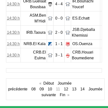
ORB.Guelaat
IR.Bouriachi
14:30 h
4 - 4
Bousbaa
Youcef
ASM.Ben
14:30 h
0 - 0
ES.Echatt
M’Hidi
JSB.Djeballa
14:30 h
IRB.Taoura
2 - 0
Khemissi
14:30 h
NRB.El Kala
1 - 1
OS.Ouenza
CRB.El
CRB.Houari
14:30 h
3 - 1
Eulma
Boumediene
«
Début
Journée
précédente
08
09
10
11
12
13
14
Journée
suivante
Fin
»