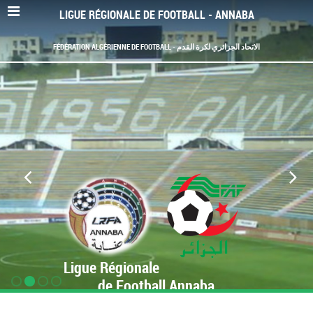
LIGUE RÉGIONALE DE FOOTBALL - ANNABA
FÉDÉRATION ALGÉRIENNE DE FOOTBALL - الاتحاد الجزائري لكرة القدم
Ligue Régionale
de Football Annaba
www.LRF-Annaba.org