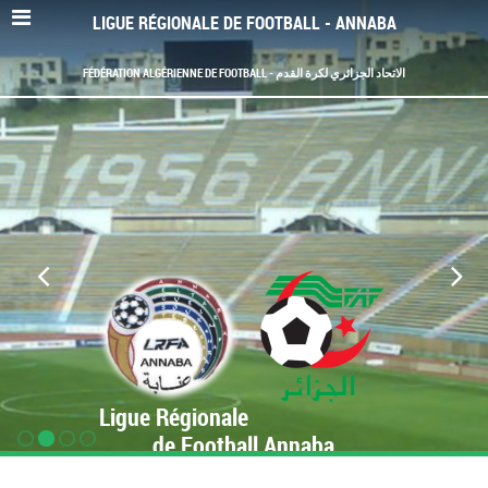
LIGUE RÉGIONALE DE FOOTBALL - ANNABA
FÉDÉRATION ALGÉRIENNE DE FOOTBALL - الاتحاد الجزائري لكرة القدم
Ligue Régionale
de Football Annaba
www.LRF-Annaba.org