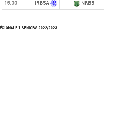
15:00
IRBSA
-
NRBB
ÉGIONALE 1 SENIORS 2022/2023
CLASSEMENT
RÉSULTATS
CALENDRIER
#
Équipe
Pts
J
+/-
ESF.Bir El Ater
1
70
29
50
ES.Souk Ahras
2
67
29
46
IRB.Sidi Amar
3
67
29
39
4
ES.Echatt
59
29
36
WM.Tebessa
5
47
29
15
JS.Tacha
6
38
29
-3
ORB.Boumahra Ahmed
7
37
29
4