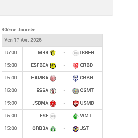
30ème Journée
Ven 17 Avr. 2026
15:00
MBB
-
IRBEH
15:00
ESFBEA
-
CRBD
15:00
HAMRA
-
CRBH
15:00
ESSA
-
OSMT
15:00
JSBMA
-
USMB
15:00
ESE
-
WMT
15:00
ORBBA
-
JST