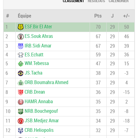
CLASSEMENT
RÉSULTATS
CALENDRIER
#
Équipe
Pts
J
+/-
ESF.Bir El Ater
1
70
29
50
ES.Souk Ahras
2
67
29
46
IRB.Sidi Amar
3
67
29
39
4
ES.Echatt
59
29
36
WM.Tebessa
5
47
29
15
JS.Tacha
6
38
29
-3
ORB.Boumahra Ahmed
7
37
29
4
CRB.Drean
8
36
29
-15
HAMR.Annaba
9
35
29
2
NRB.Bouchegouf
10
35
29
-8
JSB.Medjez Amar
11
34
29
-18
CRB.Heliopolis
12
32
29
-7