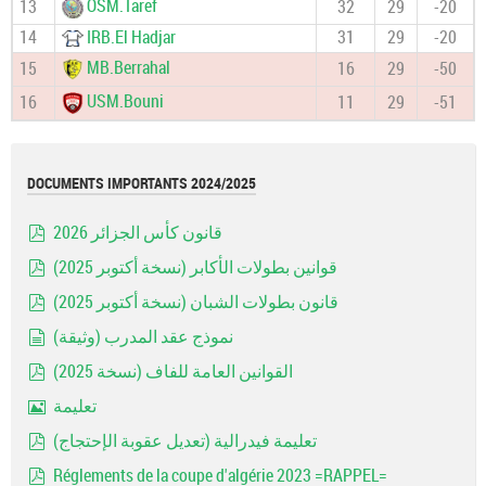
OSM.Taref
13
32
29
-20
14
IRB.El Hadjar
31
29
-20
MB.Berrahal
15
16
29
-50
USM.Bouni
16
11
29
-51
DOCUMENTS IMPORTANTS 2024/2025
قانون كأس الجزائر 2026
pdf
قوانين بطولات الأكابر (نسخة أكتوبر 2025)
pdf
قانون بطولات الشبان (نسخة أكتوبر 2025)
pdf
نموذج عقد المدرب (وثيقة)
document
القوانين العامة للفاف (نسخة 2025)
pdf
تعليمة
Image
تعليمة فيدرالية (تعديل عقوبة الإحتجاج)
pdf
Réglements de la coupe d'algérie 2023 =RAPPEL=