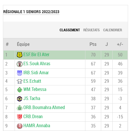
RÉGIONALE 1 SENIORS 2022/2023
CLASSEMENT
RÉSULTATS
CALENDRIER
#
Équipe
Pts
J
+/-
ESF.Bir El Ater
1
70
29
50
ES.Souk Ahras
2
67
29
46
IRB.Sidi Amar
3
67
29
39
4
ES.Echatt
59
29
36
WM.Tebessa
5
47
29
15
JS.Tacha
6
38
29
-3
ORB.Boumahra Ahmed
7
37
29
4
CRB.Drean
8
36
29
-15
HAMR.Annaba
9
35
29
2