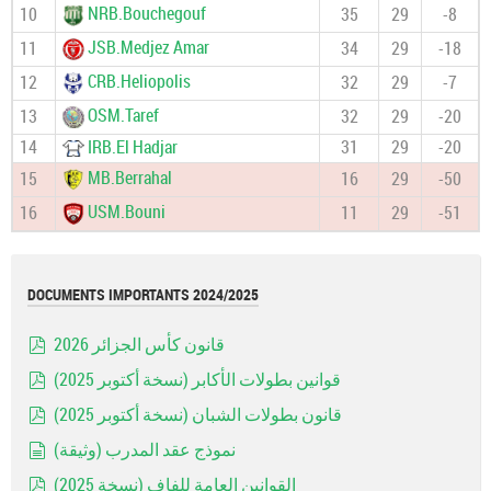
NRB.Bouchegouf
10
35
29
-8
JSB.Medjez Amar
11
34
29
-18
CRB.Heliopolis
12
32
29
-7
OSM.Taref
13
32
29
-20
14
IRB.El Hadjar
31
29
-20
MB.Berrahal
15
16
29
-50
USM.Bouni
16
11
29
-51
DOCUMENTS IMPORTANTS 2024/2025
قانون كأس الجزائر 2026
pdf
قوانين بطولات الأكابر (نسخة أكتوبر 2025)
pdf
قانون بطولات الشبان (نسخة أكتوبر 2025)
pdf
نموذج عقد المدرب (وثيقة)
document
القوانين العامة للفاف (نسخة 2025)