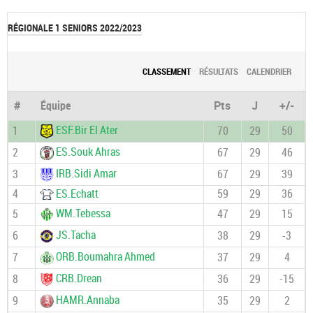
RÉGIONALE 1 SENIORS 2022/2023
CLASSEMENT
RÉSULTATS
CALENDRIER
#
Équipe
Pts
J
+/-
ESF.Bir El Ater
1
70
29
50
ES.Souk Ahras
2
67
29
46
IRB.Sidi Amar
3
67
29
39
4
ES.Echatt
59
29
36
WM.Tebessa
5
47
29
15
JS.Tacha
6
38
29
-3
ORB.Boumahra Ahmed
7
37
29
4
CRB.Drean
8
36
29
-15
HAMR.Annaba
9
35
29
2