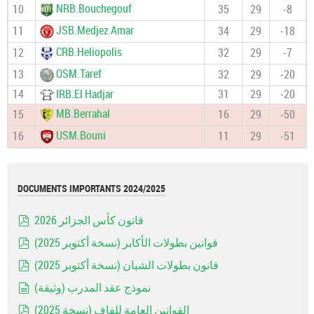
NRB.Bouchegouf
10
35
29
-8
JSB.Medjez Amar
11
34
29
-18
CRB.Heliopolis
12
32
29
-7
OSM.Taref
13
32
29
-20
14
IRB.El Hadjar
31
29
-20
MB.Berrahal
15
16
29
-50
USM.Bouni
16
11
29
-51
DOCUMENTS IMPORTANTS 2024/2025
قانون كأس الجزائر 2026
pdf
قوانين بطولات الأكابر (نسخة أكتوبر 2025)
pdf
قانون بطولات الشبان (نسخة أكتوبر 2025)
pdf
نموذج عقد المدرب (وثيقة)
document
القوانين العامة للفاف (نسخة 2025)