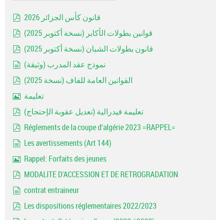
قانون كأس الجزائر 2026
pdf
قوانين بطولات الأكابر (نسخة أكتوبر 2025)
pdf
قانون بطولات الشبان (نسخة أكتوبر 2025)
pdf
نموذج عقد المدرب (وثيقة)
document
القوانين العامة للفاف (نسخة 2025)
pdf
تعليمة
Image
تعليمة فيدرالية (تعديل عقوبة الإحتجاج)
pdf
Réglements de la coupe d'algérie 2023 =RAPPEL=
pdf
Les avertissements (Art 144)
document
Rappel: Forfaits des jeunes
Image
MODALITE D'ACCESSION ET DE RETROGRADATION
pdf
contrat entraineur
document
Les dispositions réglementaires 2022/2023
pdf