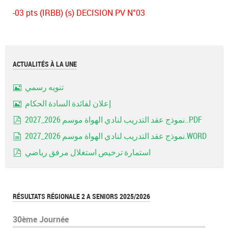
-03 pts (IRBB) (s) DECISION PV N°03
ACTUALITÉS À LA UNE
تنويه رسمي
Image
إعلان لفائدة السادة الحكام
Image
نموذج عقد التدريب لنادي الهواة موسم 2026_2027..PDF
pdf
نموذج عقد التدريب لنادي الهواة موسم 2026_2027.WORD
document
استمارة ترخيص استغلال مرفق رياضي
pdf
RÉSULTATS RÉGIONALE 2 A SENIORS 2025/2026
30ème Journée