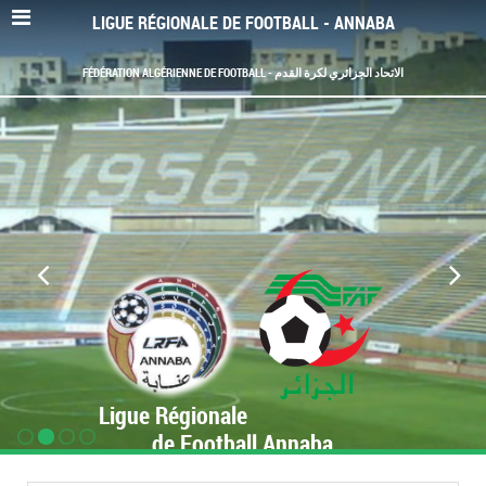
LIGUE RÉGIONALE DE FOOTBALL - ANNABA
FÉDÉRATION ALGÉRIENNE DE FOOTBALL - الاتحاد الجزائري لكرة القدم
Ligue Régionale
de Football Annaba
www.LRF-Annaba.org