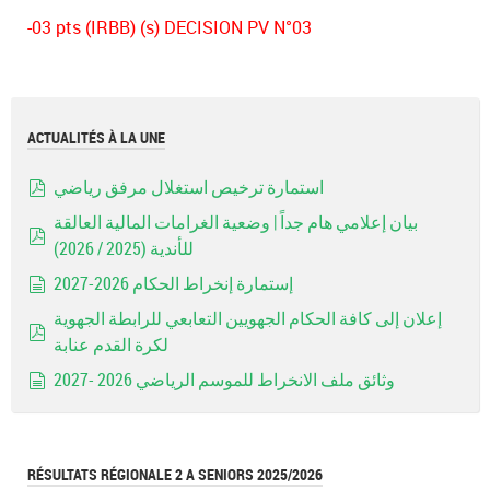
-03 pts (IRBB) (s) DECISION PV N°03
ACTUALITÉS À LA UNE
استمارة ترخيص استغلال مرفق رياضي
pdf
بيان إعلامي هام جداً | وضعية الغرامات المالية العالقة
للأندية (2025 / 2026)
pdf
إستمارة إنخراط الحكام 2026-2027
document
إعلان إلى كافة الحكام الجهويين التعابعي للرابطة الجهوية
لكرة القدم عنابة
pdf
وثائق ملف الانخراط للموسم الرياضي 2026 -2027
document
RÉSULTATS RÉGIONALE 2 A SENIORS 2025/2026