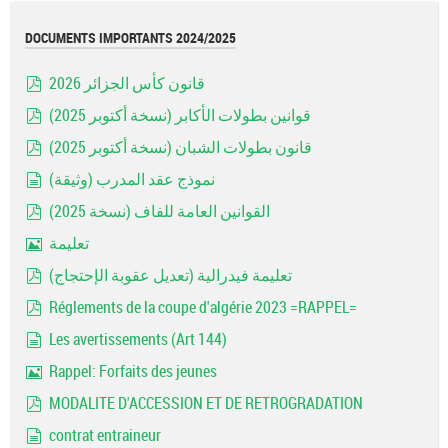
DOCUMENTS IMPORTANTS 2024/2025
قانون كأس الجزائر 2026
pdf
قوانين بطولات الأكابر (نسخة أكتوبر 2025)
pdf
قانون بطولات الشبان (نسخة أكتوبر 2025)
pdf
نموذج عقد المدرب (وثيقة)
document
القوانين العامة للفاف (نسخة 2025)
pdf
تعليمة
Image
تعليمة فيدرالية (تعديل عقوبة الإحتجاج)
pdf
Réglements de la coupe d'algérie 2023 =RAPPEL=
pdf
Les avertissements (Art 144)
document
Rappel: Forfaits des jeunes
Image
MODALITE D'ACCESSION ET DE RETROGRADATION
pdf
contrat entraineur