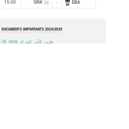
15:00
SRK
-
EBA
DOCUMENTS IMPORTANTS 2024/2025
قانون كأس الجزائر 2026
pdf
قوانين بطولات الأكابر (نسخة أكتوبر 2025)
pdf
قانون بطولات الشبان (نسخة أكتوبر 2025)
pdf
نموذج عقد المدرب (وثيقة)
document
القوانين العامة للفاف (نسخة 2025)
pdf
تعليمة
Image
تعليمة فيدرالية (تعديل عقوبة الإحتجاج)
pdf
Réglements de la coupe d'algérie 2023 =RAPPEL=
pdf
Les avertissements (Art 144)
document
Rappel: Forfaits des jeunes