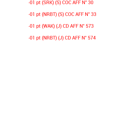
-01 pt (SRK) (S) COC AFF N° 30
-01 pt (NRBT) (S) COC AFF N° 33
-01 pt (WAK) (J) CD AFF N° 573
-01 pt (NRBT) (J) CD AFF N° 574
-03 pts (CSAH) (J) CD AFF N° 356
-03 pts (NRBT) (s) CD AFF N° 431
-02 pts (OSO) (s) DECISION PV N°01
-02 pts (ESB) (s) DECISION PV N°01
-02 pts (NRBT) (s) DECISION PV N°01
-02 pts (JSJ) (s) DECISION PV N°01
-01 pt (IRBB) (s) DECISION PV N°01