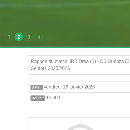
1
2
3
4
Rapport du match: IRB.Drea (S) - OS.Ouenza (S) | 17ème Journée - ة عشر
Seniors 2025/2026
vendredi 16 janvier 2026
Date :
15:00 h
Heure :