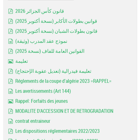
قانون كأس الجزائر 2026
pdf
قوانين بطولات الأكابر (نسخة أكتوبر 2025)
pdf
قانون بطولات الشبان (نسخة أكتوبر 2025)
pdf
نموذج عقد المدرب (وثيقة)
document
القوانين العامة للفاف (نسخة 2025)
pdf
تعليمة
Image
تعليمة فيدرالية (تعديل عقوبة الإحتجاج)
pdf
Réglements de la coupe d'algérie 2023 =RAPPEL=
pdf
Les avertissements (Art 144)
document
Rappel: Forfaits des jeunes
Image
MODALITE D'ACCESSION ET DE RETROGRADATION
pdf
contrat entraineur
document
Les dispositions réglementaires 2022/2023
pdf