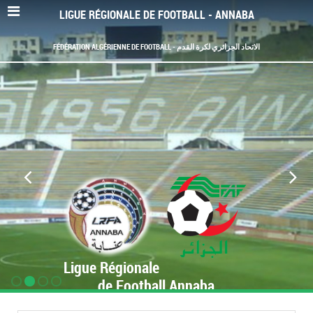
LIGUE RÉGIONALE DE FOOTBALL - ANNABA
FÉDÉRATION ALGÉRIENNE DE FOOTBALL - الاتحاد الجزائري لكرة القدم
Ligue Régionale
de Football Annaba
www.LRF-Annaba.org