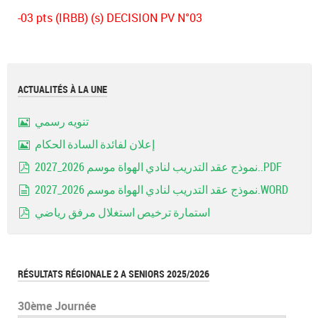
-03 pts (IRBB) (s) DECISION PV N°03
ACTUALITÉS À LA UNE
تنويه رسمي
Image
إعلان لفائدة السادة الحكام
Image
نموذج عقد التدريب لنادي الهواة موسم 2026_2027..PDF
pdf
نموذج عقد التدريب لنادي الهواة موسم 2026_2027.WORD
document
استمارة ترخيص استغلال مرفق رياضي
pdf
RÉSULTATS RÉGIONALE 2 A SENIORS 2025/2026
30ème Journée