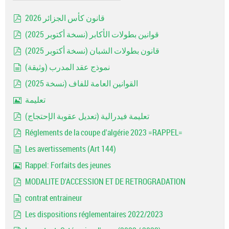
قانون كأس الجزائر 2026
pdf
قوانين بطولات الأكابر (نسخة أكتوبر 2025)
pdf
قانون بطولات الشبان (نسخة أكتوبر 2025)
pdf
نموذج عقد المدرب (وثيقة)
document
القوانين العامة للفاف (نسخة 2025)
pdf
تعليمة
Image
تعليمة فيدرالية (تعديل عقوبة الإحتجاج)
pdf
Réglements de la coupe d'algérie 2023 =RAPPEL=
pdf
Les avertissements (Art 144)
document
Rappel: Forfaits des jeunes
Image
MODALITE D'ACCESSION ET DE RETROGRADATION
pdf
contrat entraineur
document
Les dispositions réglementaires 2022/2023
pdf