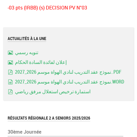
-03 pts (IRBB) (s) DECISION PV N°03
ACTUALITÉS À LA UNE
تنويه رسمي
Image
إعلان لفائدة السادة الحكام
Image
نموذج عقد التدريب لنادي الهواة موسم 2026_2027..PDF
pdf
نموذج عقد التدريب لنادي الهواة موسم 2026_2027.WORD
document
استمارة ترخيص استغلال مرفق رياضي
pdf
RÉSULTATS RÉGIONALE 2 A SENIORS 2025/2026
30ème Journée