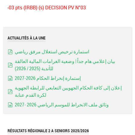
-03 pts (IRBB) (s) DECISION PV N°03
ACTUALITÉS À LA UNE
استمارة ترخيص استغلال مرفق رياضي
pdf
بيان إعلامي هام جداً | وضعية الغرامات المالية العالقة
للأندية (2025 / 2026)
pdf
إستمارة إنخراط الحكام 2026-2027
document
إعلان إلى كافة الحكام الجهويين التعابعي للرابطة الجهوية
لكرة القدم عنابة
pdf
وثائق ملف الانخراط للموسم الرياضي 2026 -2027
document
RÉSULTATS RÉGIONALE 2 A SENIORS 2025/2026