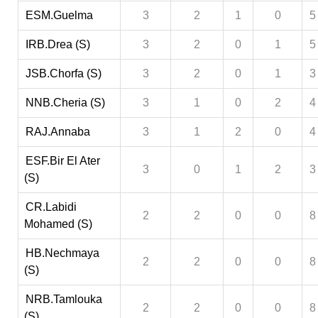
ESM.Guelma
3
2
1
0
5
IRB.Drea (S)
3
2
0
1
5
JSB.Chorfa (S)
3
2
0
1
3
NNB.Cheria (S)
3
1
0
2
4
RAJ.Annaba
3
1
2
0
4
ESF.Bir El Ater
3
0
1
2
3
(S)
CR.Labidi
2
2
0
0
8
Mohamed (S)
HB.Nechmaya
2
2
0
0
8
(S)
NRB.Tamlouka
2
2
0
0
8
(S)