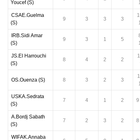
Youcef (S)
CSAE.Guelma
1
9
3
3
3
(S)
IRB.Sidi Amar
9
3
1
5
(S)
JS.El Harrouchi
1
8
4
2
2
(S)
1
OS.Ouenza (S)
8
3
2
3
USKA.Sedrata
7
4
1
2
9
(S)
A.Bordj Sabath
7
2
3
2
8
(S)
WIFAK.Annaba