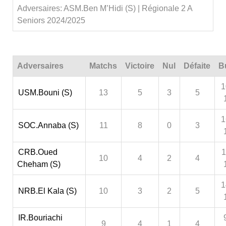
Adversaires: ASM.Ben M’Hidi (S) | Régionale 2 A
Seniors 2024/2025
Adversaires
Matchs
Victoire
Nul
Défaite
B
1
USM.Bouni (S)
13
5
3
5
1
SOC.Annaba (S)
11
8
0
3
CRB.Oued
1
10
4
2
4
Cheham (S)
1
NRB.El Kala (S)
10
3
2
5
IR.Bouriachi
9
4
1
4