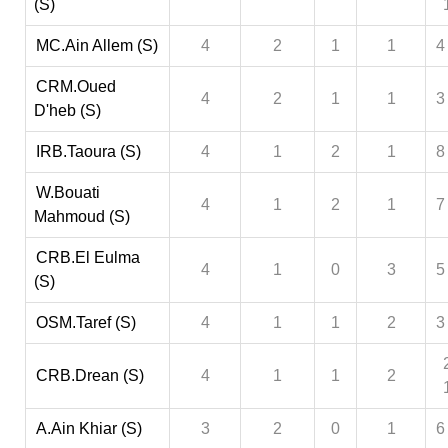
(S)
MC.Ain Allem (S)
4
2
1
1
4
CRM.Oued
4
2
1
1
3
D'heb (S)
IRB.Taoura (S)
4
1
2
1
8
W.Bouati
4
1
2
1
7
Mahmoud (S)
CRB.El Eulma
4
1
0
3
5
(S)
OSM.Taref (S)
4
1
1
2
3
CRB.Drean (S)
4
1
1
2
A.Ain Khiar (S)
3
2
0
1
6