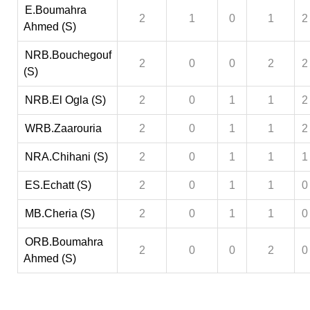
E.Boumahra
2
1
0
1
2
Ahmed (S)
NRB.Bouchegouf
2
0
0
2
2
(S)
NRB.El Ogla (S)
2
0
1
1
2
WRB.Zaarouria
2
0
1
1
2
NRA.Chihani (S)
2
0
1
1
1
ES.Echatt (S)
2
0
1
1
0
MB.Cheria (S)
2
0
1
1
0
ORB.Boumahra
2
0
0
2
0
Ahmed (S)