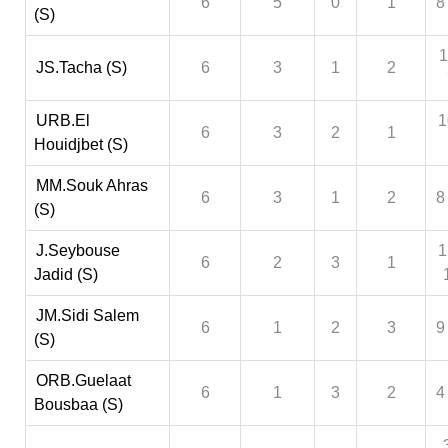
6
5
0
1
8
(S)
1
JS.Tacha (S)
6
3
1
2
URB.El
1
6
3
2
1
Houidjbet (S)
MM.Souk Ahras
6
3
1
2
8
(S)
J.Seybouse
1
6
2
3
1
Jadid (S)
JM.Sidi Salem
6
1
2
3
9
(S)
ORB.Guelaat
6
1
3
2
4
Bousbaa (S)