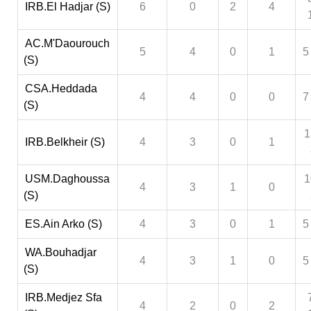
IRB.El Hadjar (S)
6
0
2
4
AC.M'Daourouch
5
4
0
1
5
(S)
CSA.Heddada
4
4
0
0
7
(S)
1
IRB.Belkheir (S)
4
3
0
1
USM.Daghoussa
1
4
3
1
0
(S)
ES.Ain Arko (S)
4
3
0
1
5
WA.Bouhadjar
4
3
1
0
5
(S)
IRB.Medjez Sfa
4
2
0
2