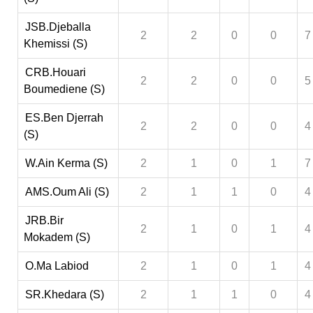
JSB.Djeballa
2
2
0
0
7
Khemissi (S)
CRB.Houari
2
2
0
0
5
Boumediene (S)
ES.Ben Djerrah
2
2
0
0
4
(S)
W.Ain Kerma (S)
2
1
0
1
7
AMS.Oum Ali (S)
2
1
1
0
4
JRB.Bir
2
1
0
1
4
Mokadem (S)
O.Ma Labiod
2
1
0
1
4
SR.Khedara (S)
2
1
1
0
4