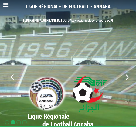
LIGUE RÉGIONALE DE FOOTBALL - ANNABA
FÉDÉRATION ALGÉRIENNE DE FOOTBALL - الاتحاد الجزائري لكرة القدم
Ligue Régionale
de Football Annaba
www.LRF-Annaba.org