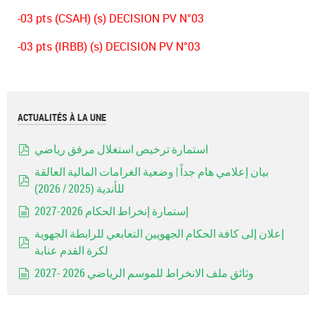
-03 pts (CSAH) (s) DECISION PV N°03
-03 pts (IRBB) (s) DECISION PV N°03
ACTUALITÉS À LA UNE
استمارة ترخيص استغلال مرفق رياضي
pdf
بيان إعلامي هام جداً | وضعية الغرامات المالية العالقة
للأندية (2025 / 2026)
pdf
إستمارة إنخراط الحكام 2026-2027
document
إعلان إلى كافة الحكام الجهويين التعابعي للرابطة الجهوية
لكرة القدم عنابة
pdf
وثائق ملف الانخراط للموسم الرياضي 2026 -2027
document