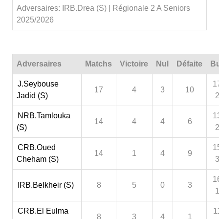
Adversaires: IRB.Drea (S) | Régionale 2 A Seniors
2025/2026
Adversaires
Matchs
Victoire
Nul
Défaite
Bu
J.Seybouse
1
17
4
3
10
Jadid (S)
NRB.Tamlouka
1
14
4
4
6
(S)
CRB.Oued
1
14
1
4
9
Cheham (S)
1
IRB.Belkheir (S)
8
5
0
3
CRB.El Eulma
1
8
3
4
1