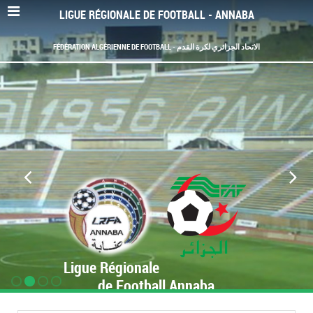
LIGUE RÉGIONALE DE FOOTBALL - ANNABA
FÉDÉRATION ALGÉRIENNE DE FOOTBALL - الاتحاد الجزائري لكرة القدم
Ligue Régionale
de Football Annaba
www.LRF-Annaba.org