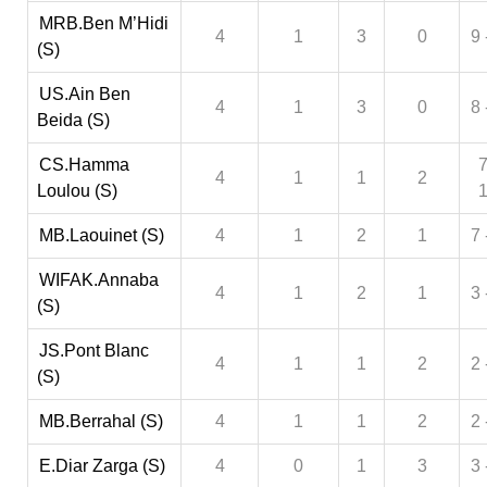
MRB.Ben M’Hidi
4
1
3
0
9 
(S)
US.Ain Ben
4
1
3
0
8 
Beida (S)
CS.Hamma
7
4
1
1
2
Loulou (S)
MB.Laouinet (S)
4
1
2
1
7 
WIFAK.Annaba
4
1
2
1
3 
(S)
JS.Pont Blanc
4
1
1
2
2 
(S)
MB.Berrahal (S)
4
1
1
2
2 
E.Diar Zarga (S)
4
0
1
3
3 