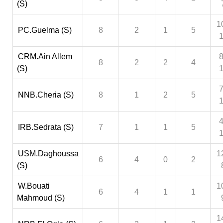
(S)
1
PC.Guelma (S)
8
2
1
5
CRM.Ain Allem
8
8
2
2
4
(S)
7
NNB.Cheria (S)
8
1
2
5
4
IRB.Sedrata (S)
7
1
1
5
USM.Daghoussa
1
6
4
0
2
(S)
W.Bouati
1
6
4
1
1
Mahmoud (S)
1