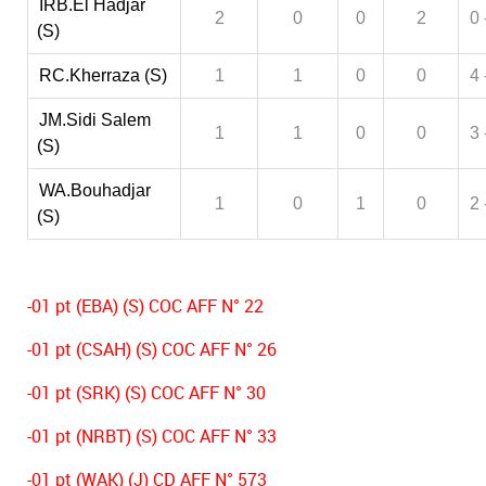
IRB.El Hadjar
2
0
0
2
0 
(S)
RC.Kherraza (S)
1
1
0
0
4 
JM.Sidi Salem
1
1
0
0
3 
(S)
WA.Bouhadjar
1
0
1
0
2 
(S)
-01 pt (EBA) (S) COC AFF N° 22
-01 pt (CSAH) (S) COC AFF N° 26
-01 pt (SRK) (S) COC AFF N° 30
-01 pt (NRBT) (S) COC AFF N° 33
-01 pt (WAK) (J) CD AFF N° 573