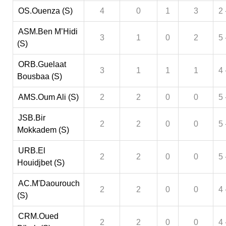
OS.Ouenza (S)
4
0
1
3
2 
ASM.Ben M’Hidi
3
1
0
2
5 
(S)
ORB.Guelaat
3
1
1
1
4 
Bousbaa (S)
AMS.Oum Ali (S)
2
2
0
0
5 
JSB.Bir
2
2
0
0
5 
Mokkadem (S)
URB.El
2
2
0
0
5 
Houidjbet (S)
AC.M'Daourouch
2
2
0
0
4 
(S)
CRM.Oued
2
2
0
0
4 