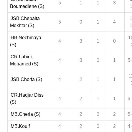
5
1
1
3
Boumediene (S)
JSB.Chebaita
1
5
0
1
4
Mokhtar (S)
HB.Nechmaya
1
4
3
1
0
(S)
CR.Labidi
4
3
0
1
5 
Mohamed (S)
1
JSB.Chorfa (S)
4
2
1
1
CR.Hadjar Diss
4
2
1
1
6 
(S)
MB.Cheria (S)
4
2
0
2
5 
MB.Kouif
4
2
0
2
4 