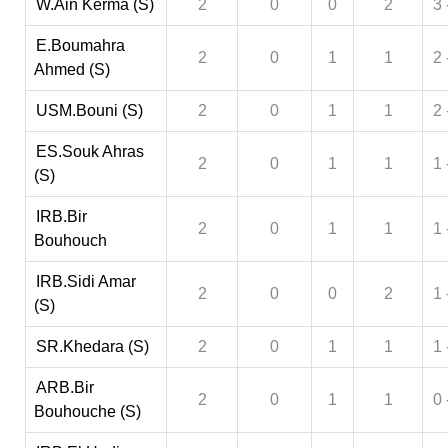
W.Ain Kerma (S)
2
0
0
2
3 
E.Boumahra
2
0
1
1
2 
Ahmed (S)
USM.Bouni (S)
2
0
1
1
2 
ES.Souk Ahras
2
0
1
1
1 
(S)
IRB.Bir
2
0
1
1
1 
Bouhouch
IRB.Sidi Amar
2
0
0
2
1 
(S)
SR.Khedara (S)
2
0
1
1
1 
ARB.Bir
2
0
1
1
0 
Bouhouche (S)