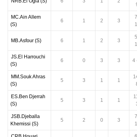
NRB.El Ogla (S)
6
3
1
2
MC.Ain Allem
7
6
1
2
3
(S)
5
MB.Asfour (S)
6
1
2
3
JS.El Harrouchi
6
0
3
3
4 
(S)
MM.Souk Ahras
1
5
3
1
1
(S)
ES.Ben Djerrah
1
5
3
1
1
(S)
JSB.Djeballa
7
5
2
0
3
Khemissi (S)
CRB.Houari
6