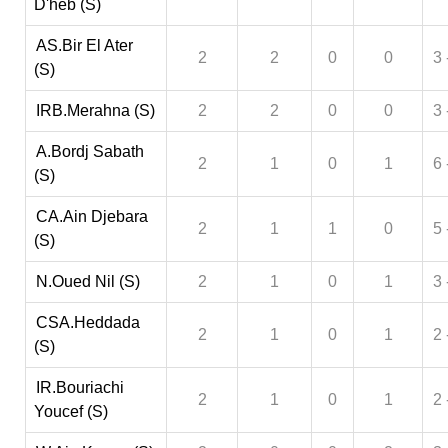
D'heb (S)
AS.Bir El Ater
2
2
0
0
3 
(S)
IRB.Merahna (S)
2
2
0
0
3 
A.Bordj Sabath
2
1
0
1
6 
(S)
CA.Ain Djebara
2
1
1
0
5 
(S)
N.Oued Nil (S)
2
1
0
1
3 
CSA.Heddada
2
1
0
1
2 
(S)
IR.Bouriachi
2
1
0
1
2 
Youcef (S)