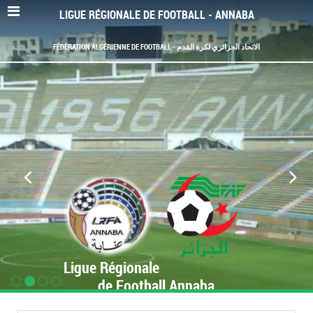
LIGUE RÉGIONALE DE FOOTBALL - ANNABA
FÉDÉRATION ALGÉRIENNE DE FOOTBALL - الاتحاد الجزائري لكرة القدم
Ligue Régionale
de Football Annaba
www.LRF-Annaba.org