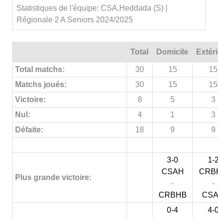
Statistiques de l'équipe: CSA.Heddada (S) |
Régionale 2 A Seniors 2024/2025
Total
Domicile
Extér
Total matchs:
30
15
15
Matchs joués:
30
15
15
Victoire:
8
5
3
Nul:
4
1
3
Défaite:
18
9
9
3-0
1-
CSAH
CRB
Plus grande victoire:
-
-
CRBHB
CS
0-4
4-