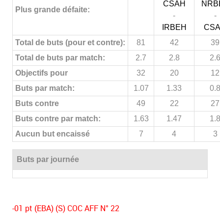
CSAH
NRB
Plus grande défaite:
-
-
IRBEH
CS
Total de buts (pour et contre):
81
42
39
Total de buts par match:
2.7
2.8
2.
Objectifs pour
32
20
12
Buts par match:
1.07
1.33
0.
Buts contre
49
22
27
Buts contre par match:
1.63
1.47
1.
Aucun but encaissé
7
4
3
Buts par journée
-01 pt (EBA) (S) COC AFF N° 22