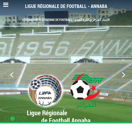
LIGUE RÉGIONALE DE FOOTBALL - ANNABA
FÉDÉRATION ALGÉRIENNE DE FOOTBALL - الاتحاد الجزائري لكرة القدم
Ligue Régionale
de Football Annaba
www.LRF-Annaba.org