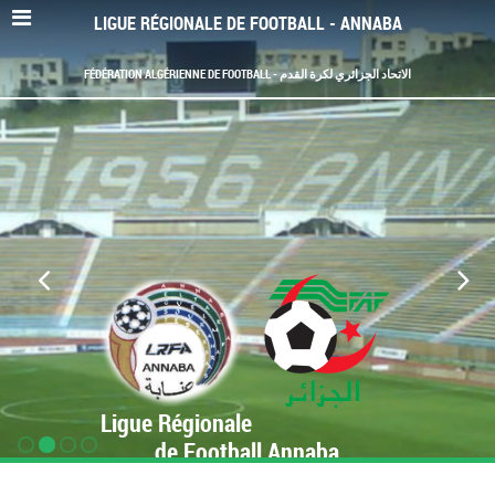
LIGUE RÉGIONALE DE FOOTBALL - ANNABA
FÉDÉRATION ALGÉRIENNE DE FOOTBALL - الاتحاد الجزائري لكرة القدم
Ligue Régionale
de Football Annaba
www.LRF-Annaba.org