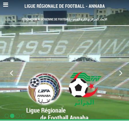
LIGUE RÉGIONALE DE FOOTBALL - ANNABA
FÉDÉRATION ALGÉRIENNE DE FOOTBALL - الاتحاد الجزائري لكرة القدم
Ligue Régionale
de Football Annaba
www.LRF-Annaba.org