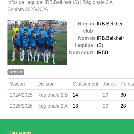
Infos de l'équipe: IRB.Belkheir (S) | Régionale 2 A
Seniors 2025/2026
Nom du
IRB.Belkheir
club :
Nom de
IRB.Belkheir
l'équipe :
(S)
Nom court :
IRBB
Histoire
Saison
Division
Classement
Joués
Points
2024/2025
Régionale 2 B
14
29
30
2025/2026
Régionale 2 A
13
29
28
FÉDÉRATIONS