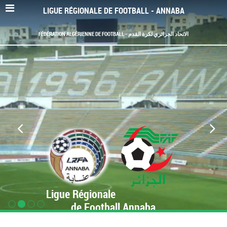
LIGUE RÉGIONALE DE FOOTBALL - ANNABA
FÉDÉRATION ALGÉRIENNE DE FOOTBALL - الاتحاد الجزائري لكرة القدم
Ligue Régionale
de Football Annaba
www.LRF-Annaba.org