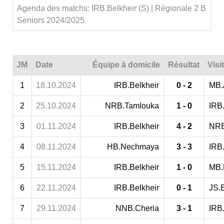
Agenda des matchs: IRB.Belkheir (S) | Régionale 2 B
Seniors 2024/2025
JM
Date
Équipe à domicile
Résultat
Visi
1
18.10.2024
IRB.Belkheir
0 - 2
MB.
2
25.10.2024
NRB.Tamlouka
1 - 0
IRB.
3
01.11.2024
IRB.Belkheir
4 - 2
NRB
4
08.11.2024
HB.Nechmaya
3 - 3
IRB.
5
15.11.2024
IRB.Belkheir
1 - 0
MB.
6
22.11.2024
IRB.Belkheir
0 - 1
JS.E
7
29.11.2024
NNB.Cheria
3 - 1
IRB.