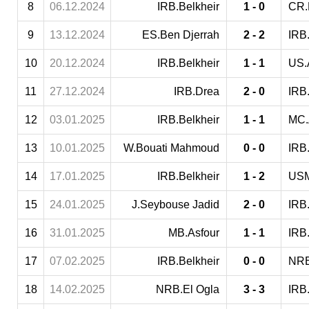
8
06.12.2024
IRB.Belkheir
1 - 0
CR.
9
13.12.2024
ES.Ben Djerrah
2 - 2
IRB.
10
20.12.2024
IRB.Belkheir
1 - 1
US.
11
27.12.2024
IRB.Drea
2 - 0
IRB.
12
03.01.2025
IRB.Belkheir
1 - 1
MC.
13
10.01.2025
W.Bouati Mahmoud
0 - 0
IRB.
14
17.01.2025
IRB.Belkheir
1 - 2
USM
15
24.01.2025
J.Seybouse Jadid
2 - 0
IRB.
16
31.01.2025
MB.Asfour
1 - 1
IRB.
17
07.02.2025
IRB.Belkheir
0 - 0
NRB
18
14.02.2025
NRB.El Ogla
3 - 3
IRB.