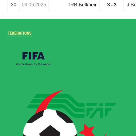
30
09.05.2025
IRB.Belkheir
3 - 3
J.S
FÉDÉRATIONS