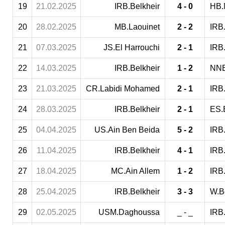
19
21.02.2025
IRB.Belkheir
4 - 0
HB.
20
28.02.2025
MB.Laouinet
2 - 2
IRB.
21
07.03.2025
JS.El Harrouchi
2 - 1
IRB.
22
14.03.2025
IRB.Belkheir
1 - 2
NNB
23
21.03.2025
CR.Labidi Mohamed
2 - 1
IRB.
24
28.03.2025
IRB.Belkheir
2 - 1
ES.
25
04.04.2025
US.Ain Ben Beida
5 - 2
IRB.
26
11.04.2025
IRB.Belkheir
4 - 1
IRB
27
18.04.2025
MC.Ain Allem
1 - 2
IRB.
28
25.04.2025
IRB.Belkheir
3 - 3
W.B
29
02.05.2025
USM.Daghoussa
_ - _
IRB.