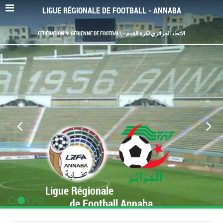
LIGUE RÉGIONALE DE FOOTBALL - ANNABA
FÉDÉRATION ALGÉRIENNE DE FOOTBALL - الاتحاد الجزائري لكرة القدم
Ligue Régionale
de Football Annaba
www.LRF-Annaba.org