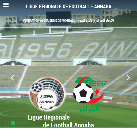
LIGUE RÉGIONALE DE FOOTBALL - ANNABA
FÉDÉRATION ALGÉRIENNE DE FOOTBALL - الاتحاد الجزائري لكرة القدم
Ligue Régionale
de Football Annaba
www.LRF-Annaba.org