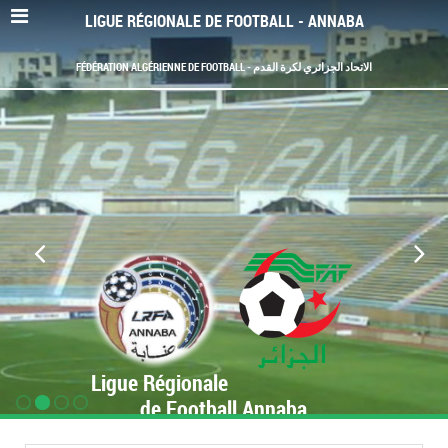
LIGUE RÉGIONALE DE FOOTBALL - ANNABA
FÉDÉRATION ALGÉRIENNE DE FOOTBALL - الاتحاد الجزائري لكرة القدم
Ligue Régionale
de Football Annaba
www.LRF-Annaba.org