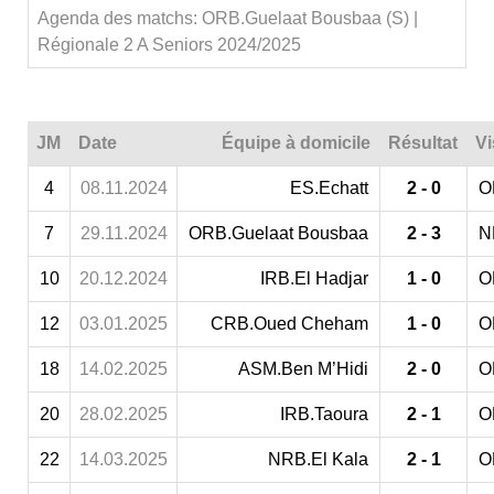
Agenda des matchs: ORB.Guelaat Bousbaa (S) |
Régionale 2 A Seniors 2024/2025
JM
Date
Équipe à domicile
Résultat
Vi
4
08.11.2024
ES.Echatt
2 - 0
O
7
29.11.2024
ORB.Guelaat Bousbaa
2 - 3
N
10
20.12.2024
IRB.El Hadjar
1 - 0
O
12
03.01.2025
CRB.Oued Cheham
1 - 0
O
18
14.02.2025
ASM.Ben M’Hidi
2 - 0
O
20
28.02.2025
IRB.Taoura
2 - 1
O
22
14.03.2025
NRB.El Kala
2 - 1
O