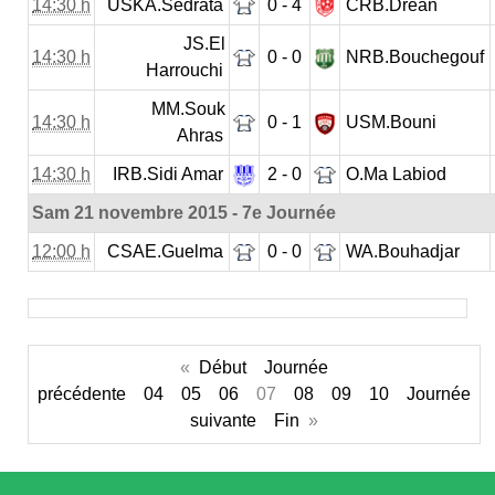
14:30 h
USKA.Sedrata
0 - 4
CRB.Drean
JS.El
14:30 h
0 - 0
NRB.Bouchegouf
Harrouchi
MM.Souk
14:30 h
0 - 1
USM.Bouni
Ahras
14:30 h
IRB.Sidi Amar
2 - 0
O.Ma Labiod
Sam 21 novembre 2015 - 7e Journée
12:00 h
CSAE.Guelma
0 - 0
WA.Bouhadjar
«
Début
Journée
précédente
04
05
06
07
08
09
10
Journée
suivante
Fin
»