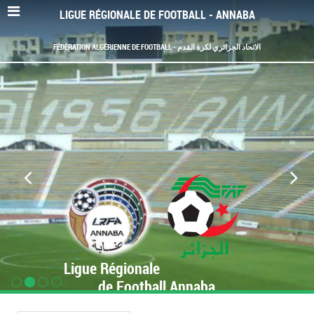
LIGUE RÉGIONALE DE FOOTBALL - ANNABA
FÉDÉRATION ALGÉRIENNE DE FOOTBALL - الاتحاد الجزائري لكرة القدم
Ligue Régionale
de Football Annaba
www.LRF-Annaba.org