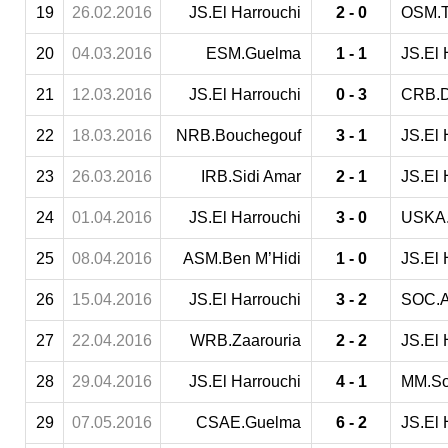
19
26.02.2016
JS.El Harrouchi
2 - 0
OSM.T
20
04.03.2016
ESM.Guelma
1 - 1
JS.El 
21
12.03.2016
JS.El Harrouchi
0 - 3
CRB.D
22
18.03.2016
NRB.Bouchegouf
3 - 1
JS.El 
23
26.03.2016
IRB.Sidi Amar
2 - 1
JS.El 
24
01.04.2016
JS.El Harrouchi
3 - 0
USKA.
25
08.04.2016
ASM.Ben M’Hidi
1 - 0
JS.El 
26
15.04.2016
JS.El Harrouchi
3 - 2
SOC.
27
22.04.2016
WRB.Zaarouria
2 - 2
JS.El 
28
29.04.2016
JS.El Harrouchi
4 - 1
MM.So
29
07.05.2016
CSAE.Guelma
6 - 2
JS.El 