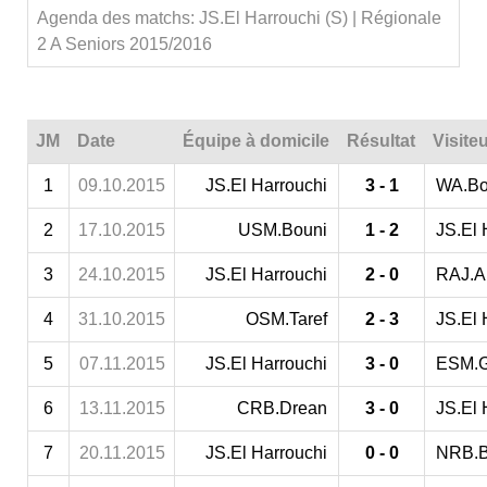
Agenda des matchs: JS.El Harrouchi (S) | Régionale
2 A Seniors 2015/2016
JM
Date
Équipe à domicile
Résultat
Visite
1
09.10.2015
JS.El Harrouchi
3 - 1
WA.Bo
2
17.10.2015
USM.Bouni
1 - 2
JS.El 
3
24.10.2015
JS.El Harrouchi
2 - 0
RAJ.A
4
31.10.2015
OSM.Taref
2 - 3
JS.El 
5
07.11.2015
JS.El Harrouchi
3 - 0
ESM.
6
13.11.2015
CRB.Drean
3 - 0
JS.El 
7
20.11.2015
JS.El Harrouchi
0 - 0
NRB.B