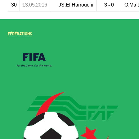
30
13.05.2016
JS.El Harrouchi
3 - 0
O.Ma 
FÉDÉRATIONS