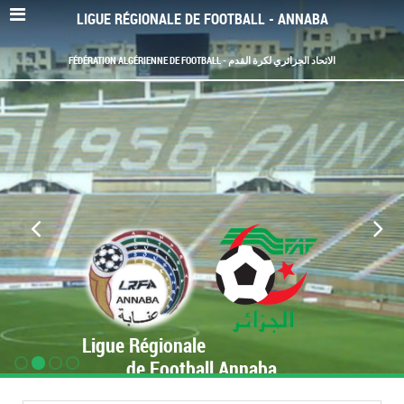
LIGUE RÉGIONALE DE FOOTBALL - ANNABA
FÉDÉRATION ALGÉRIENNE DE FOOTBALL - الاتحاد الجزائري لكرة القدم
Ligue Régionale
de Football Annaba
www.LRF-Annaba.org