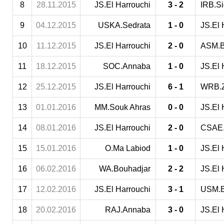
8
28.11.2015
JS.El Harrouchi
3 - 2
IRB.Si
9
04.12.2015
USKA.Sedrata
1 - 0
JS.El 
10
11.12.2015
JS.El Harrouchi
2 - 0
ASM.B
11
18.12.2015
SOC.Annaba
1 - 0
JS.El 
12
25.12.2015
JS.El Harrouchi
6 - 1
WRB.Z
13
01.01.2016
MM.Souk Ahras
0 - 0
JS.El 
14
08.01.2016
JS.El Harrouchi
2 - 0
CSAE
15
15.01.2016
O.Ma Labiod
1 - 0
JS.El 
16
06.02.2016
WA.Bouhadjar
2 - 2
JS.El 
17
12.02.2016
JS.El Harrouchi
3 - 1
USM.B
18
20.02.2016
RAJ.Annaba
3 - 0
JS.El 