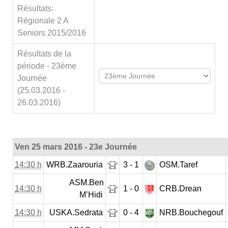
Résultats:
Régionale 2 A
Seniors 2015/2016
Résultats de la
période - 23ème
Journée
(25.03.2016 -
26.03.2016)
Ven 25 mars 2016 - 23e Journée
14:30 h
WRB.Zaarouria
3 - 1
OSM.Taref
ASM.Ben
14:30 h
1 - 0
CRB.Drean
M’Hidi
14:30 h
USKA.Sedrata
0 - 4
NRB.Bouchegouf