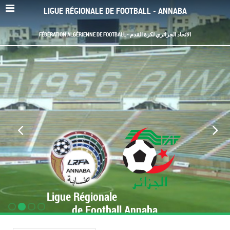
LIGUE RÉGIONALE DE FOOTBALL - ANNABA
FÉDÉRATION ALGÉRIENNE DE FOOTBALL - الاتحاد الجزائري لكرة القدم
Ligue Régionale
de Football Annaba
www.LRF-Annaba.org