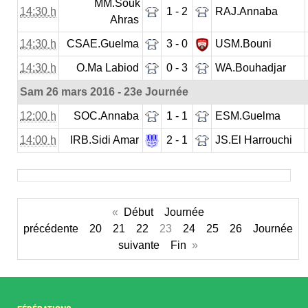
MM.Souk
14:30 h
1 - 2
RAJ.Annaba
Ahras
14:30 h
CSAE.Guelma
3 - 0
USM.Bouni
14:30 h
O.Ma Labiod
0 - 3
WA.Bouhadjar
Sam 26 mars 2016 - 23e Journée
12:00 h
SOC.Annaba
1 - 1
ESM.Guelma
14:00 h
IRB.Sidi Amar
2 - 1
JS.El Harrouchi
«
Début
Journée
précédente
20
21
22
23
24
25
26
Journée
suivante
Fin
»